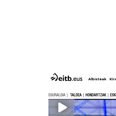
Albisteak
Kir
EGURALDIA
TALDEA
HONDARTZAK
ESK