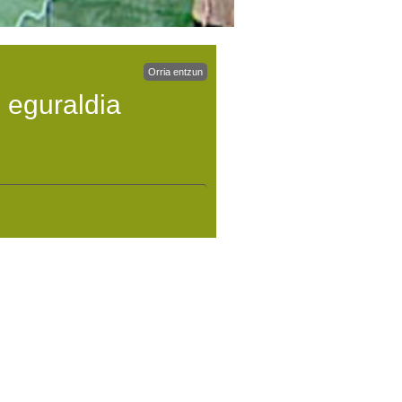
Orria entzun
 eguraldia