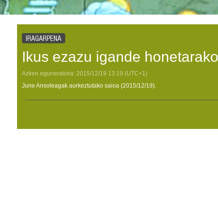
IRAGARPENA
Ikus ezazu igande honetarako
Azken eguneratzea:
2015/12/19
13:19
(UTC+1)
June Ansoleagak aurkeztutako saioa (2015/12/19).