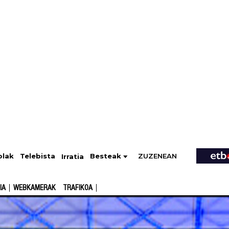
ZUZENEAN
Telebista
Besteak
olak
Irratia
IA
WEBKAMERAK
TRAFIKOA