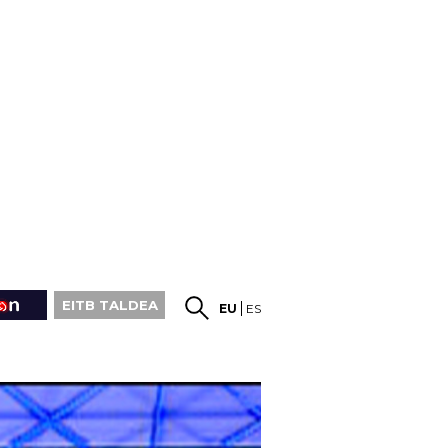
EITB TALDEA
EU
ES