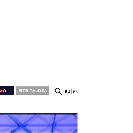
EITB TALDEA
EU
ES