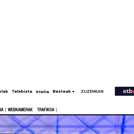
ZUZENEAN
Telebista
Besteak
olak
Irratia
IA
WEBKAMERAK
TRAFIKOA