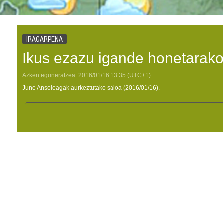
IRAGARPENA
Ikus ezazu igande honetarako
Azken eguneratzea:
2016/01/16
13:35
(UTC+1)
June Ansoleagak aurkeztutako saioa (2016/01/16).