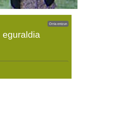
Orria entzun
 eguraldia