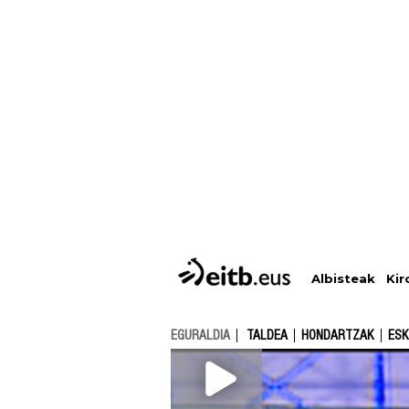
Albisteak
Kir
EGURALDIA
TALDEA
HONDARTZAK
ESK