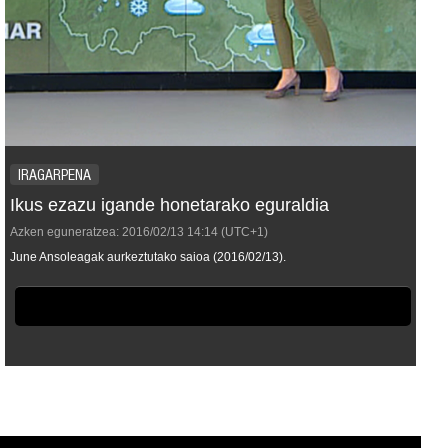
IRAGARPENA
Ikus ezazu igande honetarako eguraldia
Azken eguneratzea:
2016/02/13
14:14
(UTC+1)
June Ansoleagak aurkeztutako saioa (2016/02/13).