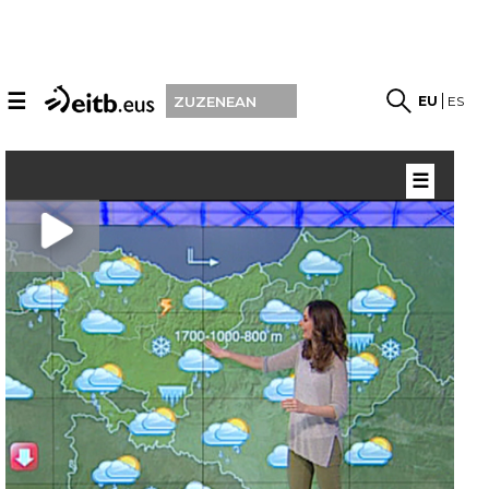
☰
EU
ES
ZUZENEAN
☰