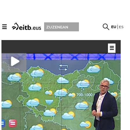
☰
EU
ES
ZUZENEAN
☰