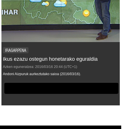
IRAGARPENA
Ikus ezazu ostegun honetarako eguraldia
Azken eguneratzea:
2016/03/16
20:44
(UTC+1)
Andoni Aizpuruk aurkeztutako saioa (2016/03/16).