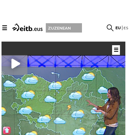
☰
EU
ES
ZUZENEAN
☰