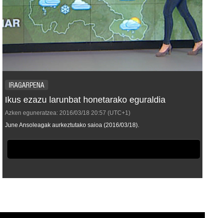
IRAGARPENA
Ikus ezazu larunbat honetarako eguraldia
Azken eguneratzea:
2016/03/18
20:57
(UTC+1)
June Ansoleagak aurkeztutako saioa (2016/03/18).