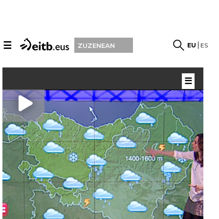
☰
EU
ES
ZUZENEAN
☰