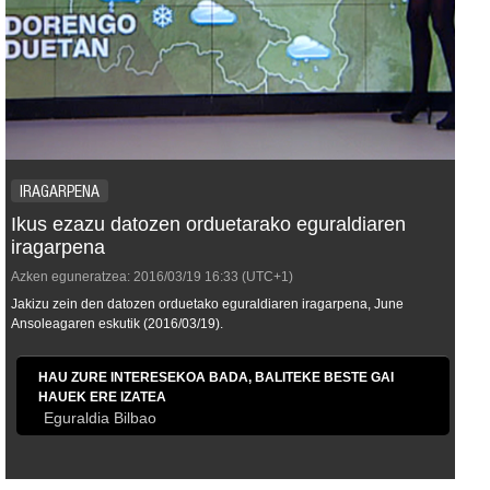
IRAGARPENA
Ikus ezazu datozen orduetarako eguraldiaren
iragarpena
Azken eguneratzea:
2016/03/19
16:33
(UTC+1)
Jakizu zein den datozen orduetako eguraldiaren iragarpena, June
Ansoleagaren eskutik (2016/03/19).
HAU ZURE INTERESEKOA BADA, BALITEKE BESTE GAI
HAUEK ERE IZATEA
Eguraldia Bilbao