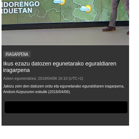
IRAGARPENA
Ikus ezazu datozen egunetarako eguraldiaren
iragarpena
Azken eguneratzea:
2016/04/06
16:10
(UTC+2)
Jakizu zein den datozen ordu eta egunetarako eguraldiaren iragarpena,
Andoni Aizpururen eskutik (2016/04/06).