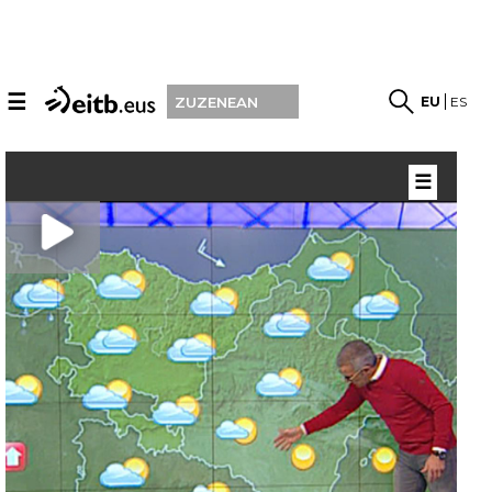
☰
EU
ES
ZUZENEAN
☰