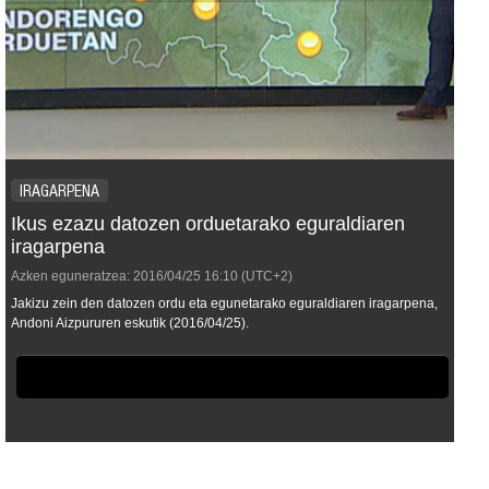
IRAGARPENA
Ikus ezazu datozen orduetarako eguraldiaren
iragarpena
Azken eguneratzea:
2016/04/25
16:10
(UTC+2)
Jakizu zein den datozen ordu eta egunetarako eguraldiaren iragarpena,
Andoni Aizpururen eskutik (2016/04/25).