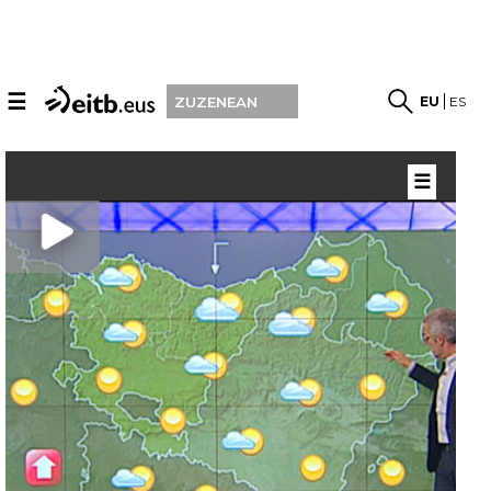
☰
EU
ES
ZUZENEAN
☰