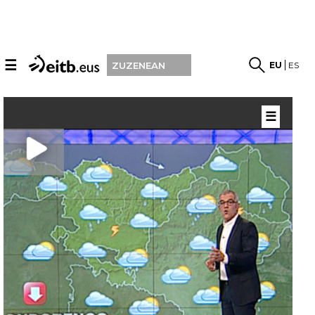
☰
EU
ES
ZUZENEAN
☰