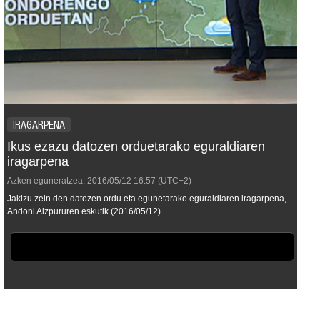
IRAGARPENA
Ikus ezazu datozen orduetarako eguraldiaren
iragarpena
Azken eguneratzea:
2016/05/12
16:57
(UTC+2)
Jakizu zein den datozen ordu eta egunetarako eguraldiaren iragarpena,
Andoni Aizpururen eskutik (2016/05/12).