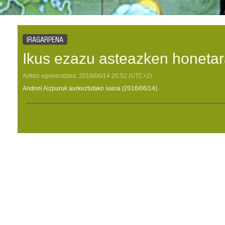
IRAGARPENA
Ikus ezazu asteazken honetar
Azken eguneratzea:
2016/06/14
20:52
(UTC+2)
Andoni Aizpuruk aurkeztutako saioa (2016/06/14).