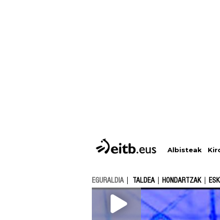
Albisteak
Kir
EGURALDIA
TALDEA
HONDARTZAK
ESK