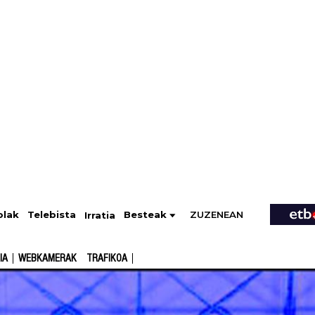
ZUZENEAN
Telebista
Besteak
olak
Irratia
IA
WEBKAMERAK
TRAFIKOA