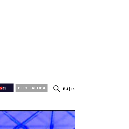
EITB TALDEA
EU
ES