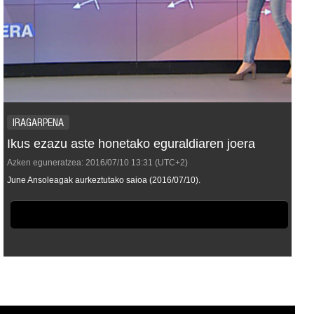
IRAGARPENA
Ikus ezazu aste honetako eguraldiaren joera
Azken eguneratzea:
2016/07/10
13:31
(UTC+2)
June Ansoleagak aurkeztutako saioa (2016/07/10).