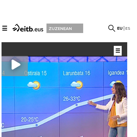
☰
EU
ES
ZUZENEAN
☰