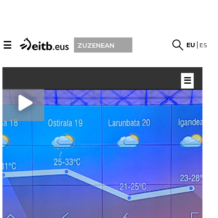
☰
EU
ES
ZUZENEAN
☰