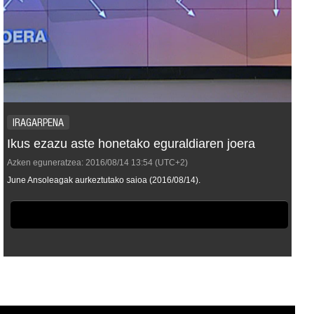
IRAGARPENA
Ikus ezazu aste honetako eguraldiaren joera
Azken eguneratzea:
2016/08/14
13:54
(UTC+2)
June Ansoleagak aurkeztutako saioa (2016/08/14).