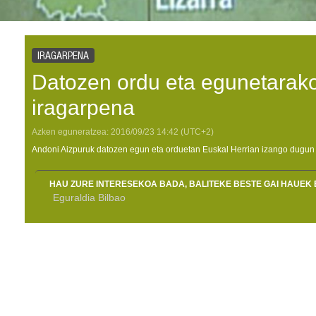
IRAGARPENA
Datozen ordu eta egunetarako
iragarpena
Azken eguneratzea:
2016/09/23
14:42
(UTC+2)
Andoni Aizpuruk datozen egun eta orduetan Euskal Herrian izango dugun 
HAU ZURE INTERESEKOA BADA, BALITEKE BESTE GAI HAUEK 
Eguraldia Bilbao