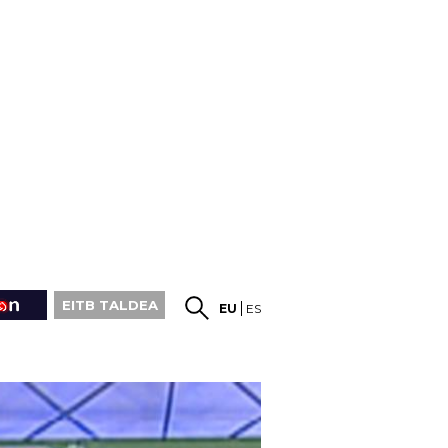
EITB TALDEA
EU
ES