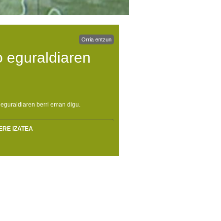
Orria entzun
 eguraldiaren
eguraldiaren berri eman digu.
ERE IZATEA