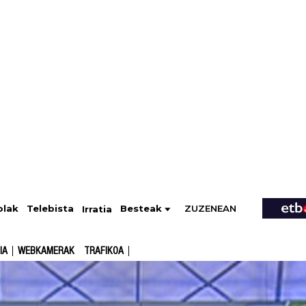
ZUZENEAN
Telebista
Besteak
olak
Irratia
IA
WEBKAMERAK
TRAFIKOA