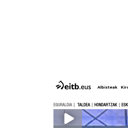
Albisteak
Kir
EGURALDIA
TALDEA
HONDARTZAK
ESK