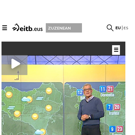
☰
EU
ES
ZUZENEAN
☰