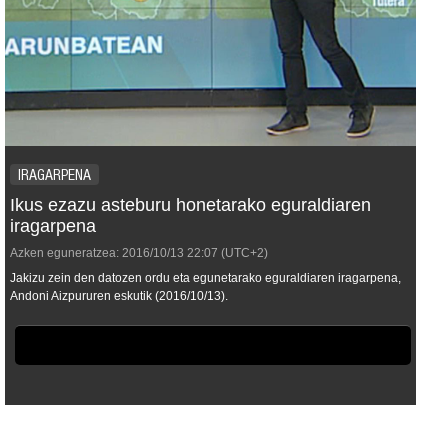
IRAGARPENA
Ikus ezazu asteburu honetarako eguraldiaren
iragarpena
Azken eguneratzea:
2016/10/13
22:07
(UTC+2)
Jakizu zein den datozen ordu eta egunetarako eguraldiaren iragarpena,
Andoni Aizpururen eskutik (2016/10/13).