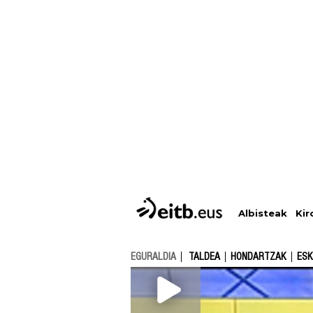
Albisteak
Kir
EGURALDIA
TALDEA
HONDARTZAK
ESK