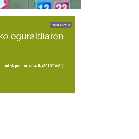
Orria entzun
ko eguraldiaren
ndoni Aizpururen eskutik (2016/10/21).