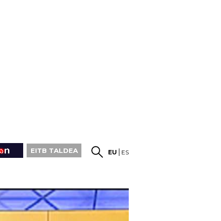
EITB TALDEA
EU
ES