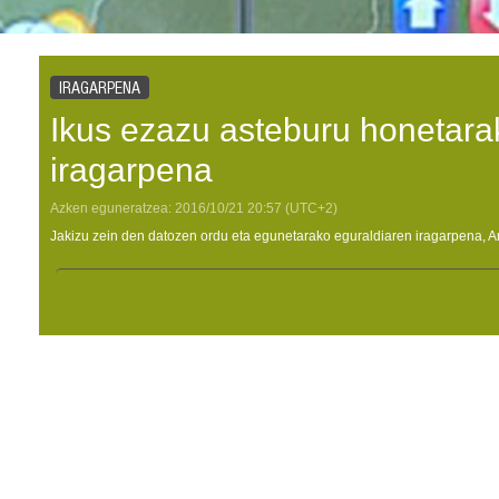
IRAGARPENA
Ikus ezazu asteburu honetara
iragarpena
Azken eguneratzea:
2016/10/21
20:57
(UTC+2)
Jakizu zein den datozen ordu eta egunetarako eguraldiaren iragarpena, A