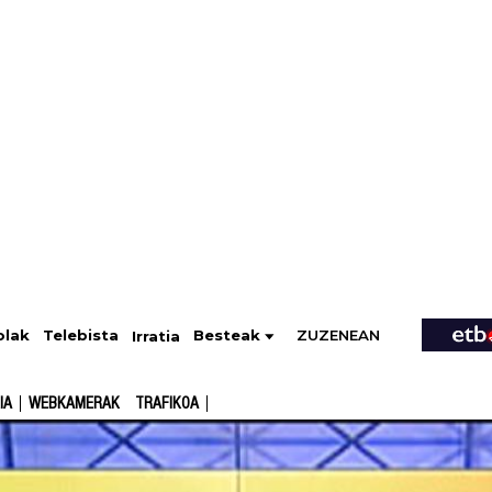
ZUZENEAN
Telebista
Besteak
olak
Irratia
IA
WEBKAMERAK
TRAFIKOA