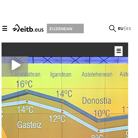
☰
EU
ES
ZUZENEAN
☰