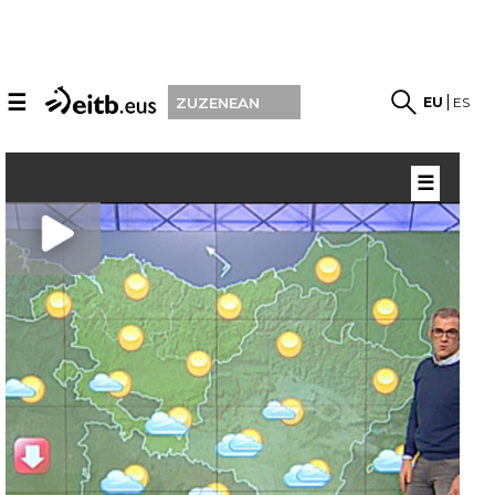
☰
EU
ES
ZUZENEAN
☰