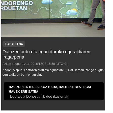
IRAGARPENA
Datozen ordu eta egunetarako eguraldiaren
iragarpena
Azken eguneratzea:
2016/12/13
15:50
(UTC+1)
Andoni Aizpuruk datozen ordu eta egunetan Euskal Herrian izango dugun
eguraldiaren berri eman digu.
HAU ZURE INTERESEKOA BADA, BALITEKE BESTE GAI
HAUEK ERE IZATEA
Eguraldia Donostia
Bideo ikusienak