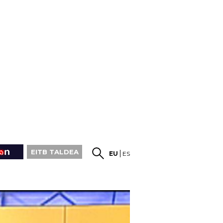
EITB TALDEA
EU
ES