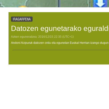
IRAGARPENA
Datozen egunetarako egurald
Azken eguneratzea:
2016/12/15
22:35
(UTC+1)
Andoni Aizpuruk datozen ordu eta egunetan Euskal Herrian izango dugun 