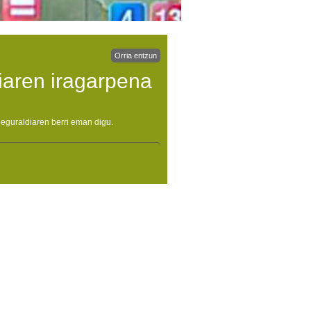
Orria entzun
iaren iragarpena
eguraldiaren berri eman digu.