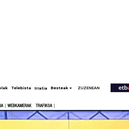
ZUZENEAN
Telebista
Besteak
olak
Irratia
IA
WEBKAMERAK
TRAFIKOA