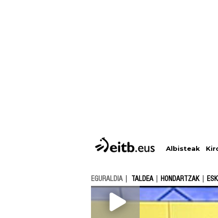
Albisteak
Kir
EGURALDIA
TALDEA
HONDARTZAK
ESK