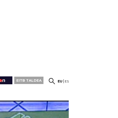
EITB TALDEA
EU
ES