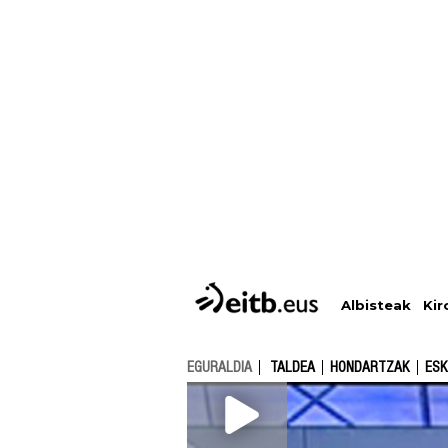
Albisteak
Kir
EGURALDIA
TALDEA
HONDARTZAK
ESK