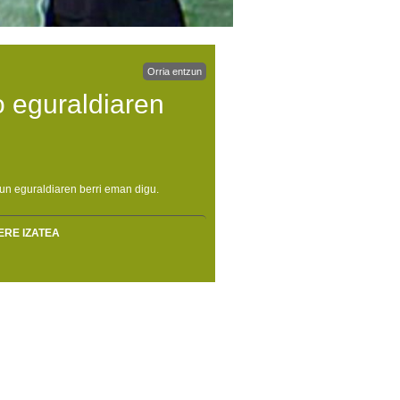
Orria entzun
 eguraldiaren
un eguraldiaren berri eman digu.
ERE IZATEA