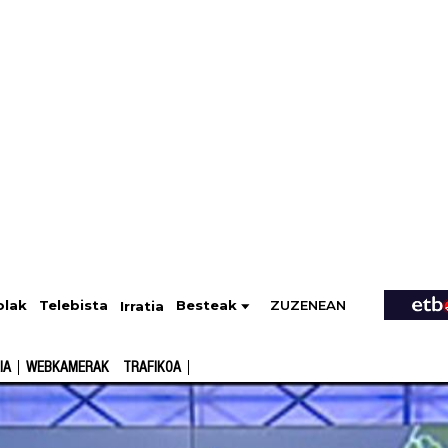
ZUZENEAN
Telebista
Besteak
olak
Irratia
IA
WEBKAMERAK
TRAFIKOA