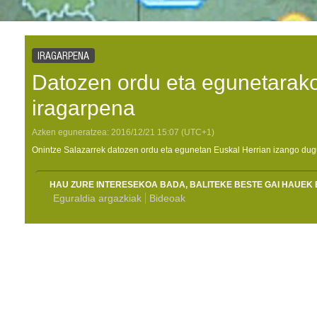
IRAGARPENA
Datozen ordu eta egunetarako
iragarpena
Azken eguneratzea:
2016/12/21
15:07
(UTC+1)
Onintze Salazarrek datozen ordu eta egunetan Euskal Herrian izango dug
HAU ZURE INTERESEKOA BADA, BALITEKE BESTE GAI HAUEK 
Eguraldia argazkiak
Bideoak