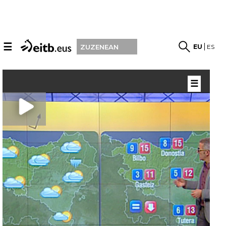
☰
EU
ES
ZUZENEAN
☰