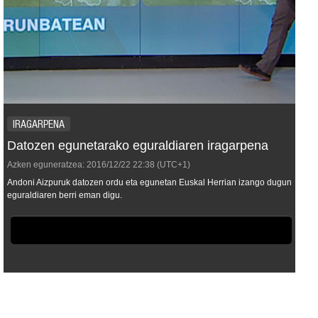
IRAGARPENA
Datozen egunetarako eguraldiaren iragarpena
Azken eguneratzea:
2016/12/22
22:38
(UTC+1)
Andoni Aizpuruk datozen ordu eta egunetan Euskal Herrian izango dugun
eguraldiaren berri eman digu.