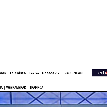
ZUZENEAN
Telebista
Besteak
olak
Irratia
IA
WEBKAMERAK
TRAFIKOA