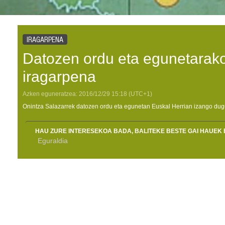
IRAGARPENA
Datozen ordu eta egunetarako
iragarpena
Azken eguneratzea:
2016/12/29
15:18
(UTC+1)
Onintza Salazarrek datozen ordu eta egunetan Euskal Herrian izango dug
HAU ZURE INTERESEKOA BADA, BALITEKE BESTE GAI HAUEK 
Eguraldia