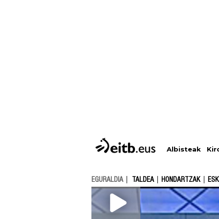
Albisteak
Kir
EGURALDIA
TALDEA
HONDARTZAK
ESK