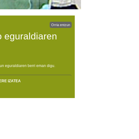
Orria entzun
 eguraldiaren
un eguraldiaren berri eman digu.
ERE IZATEA