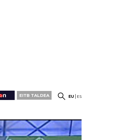
EITB TALDEA
EU
ES