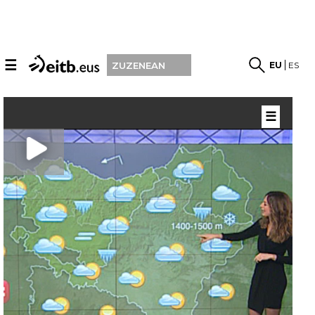
☰
EU
ES
ZUZENEAN
☰