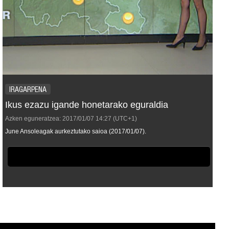
IRAGARPENA
Ikus ezazu igande honetarako eguraldia
Azken eguneratzea:
2017/01/07
14:27
(UTC+1)
June Ansoleagak aurkeztutako saioa (2017/01/07).