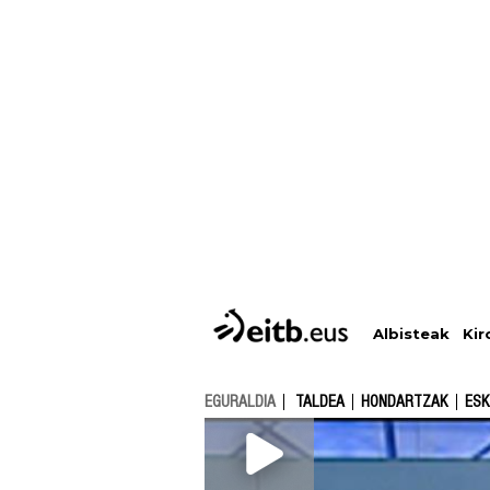
Albisteak
Kir
EGURALDIA
TALDEA
HONDARTZAK
ESK