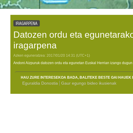
IRAGARPENA
Datozen ordu eta egunetarako
iragarpena
Azken eguneratzea:
2017/01/20
14:31
(UTC+1)
Andoni Aizpuruk datozen ordu eta egunetan Euskal Herrian izango dugun 
HAU ZURE INTERESEKOA BADA, BALITEKE BESTE GAI HAUEK 
Eguraldia Donostia
Gaur egungo bideo ikusienak