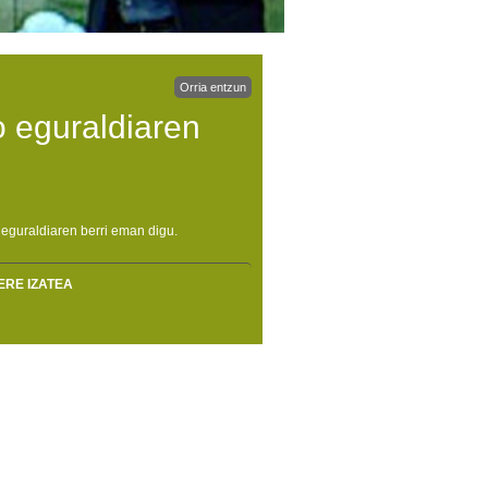
Orria entzun
 eguraldiaren
eguraldiaren berri eman digu.
ERE IZATEA