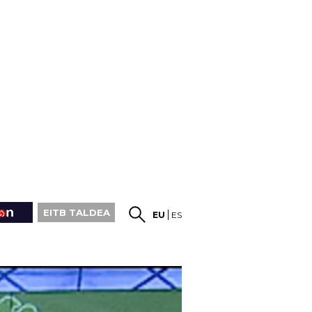
EITB TALDEA
EU
ES