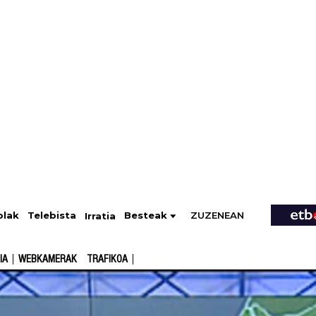
ZUZENEAN
Telebista
Besteak
olak
Irratia
IA
WEBKAMERAK
TRAFIKOA