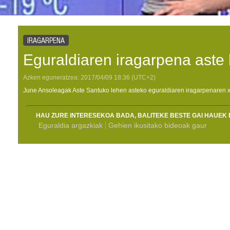
IRAGARPENA
Eguraldiaren iragarpena aste
Azken eguneratzea:
2017/04/09
18:36
(UTC+2)
June Ansoleagak Aste Santuko lehen asteko eguraldiaren iragarpenaren x
HAU ZURE INTERESEKOA BADA, BALITEKE BESTE GAI HAUEK 
Eguraldia argazkiak
Gehien ikusitako bideoak gaur