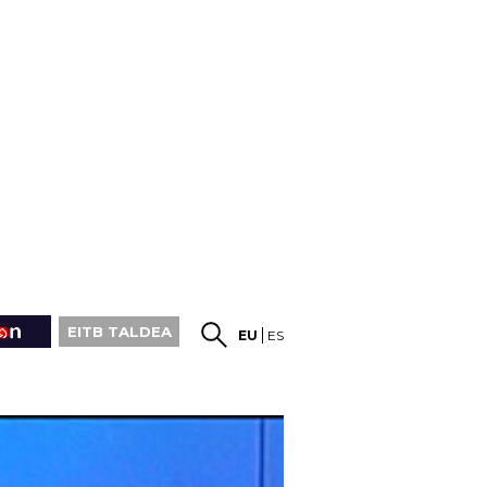
EITB TALDEA
EU
ES