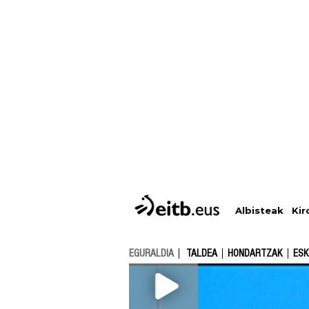
Albisteak
Kir
EGURALDIA
TALDEA
HONDARTZAK
ESK