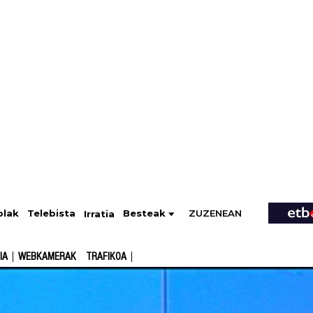
ZUZENEAN
Telebista
Besteak
olak
Irratia
IA
WEBKAMERAK
TRAFIKOA