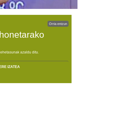
Orria entzun
 honetarako
ehetasunak azaldu ditu.
ERE IZATEA