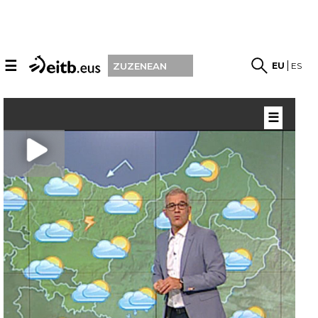
☰
EU
ES
ZUZENEAN
☰