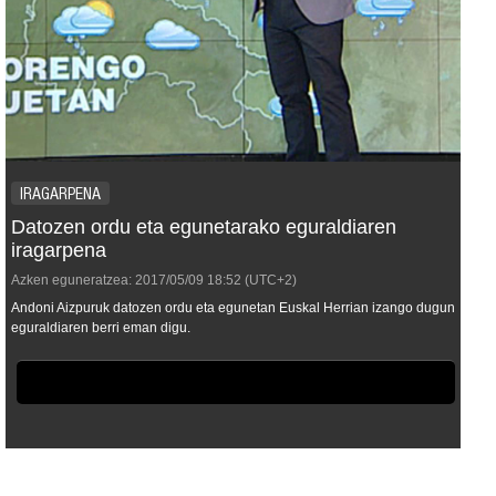
IRAGARPENA
Datozen ordu eta egunetarako eguraldiaren
iragarpena
Azken eguneratzea:
2017/05/09
18:52
(UTC+2)
Andoni Aizpuruk datozen ordu eta egunetan Euskal Herrian izango dugun
eguraldiaren berri eman digu.