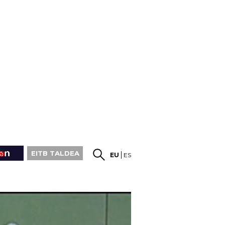
EITB TALDEA
EU
ES