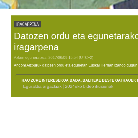
IRAGARPENA
Datozen ordu eta egunetarako
iragarpena
Azken eguneratzea:
2017/06/09
15:54
(UTC+2)
Andoni Aizpuruk datozen ordu eta egunetan Euskal Herrian izango dugun 
HAU ZURE INTERESEKOA BADA, BALITEKE BESTE GAI HAUEK 
Eguraldia argazkiak
2024eko bideo ikusienak