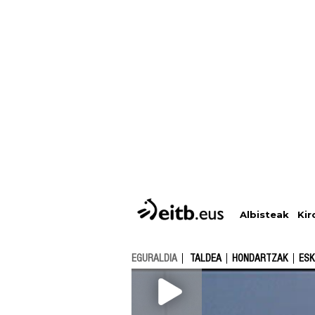
Albisteak
Kir
EGURALDIA
TALDEA
HONDARTZAK
ESK