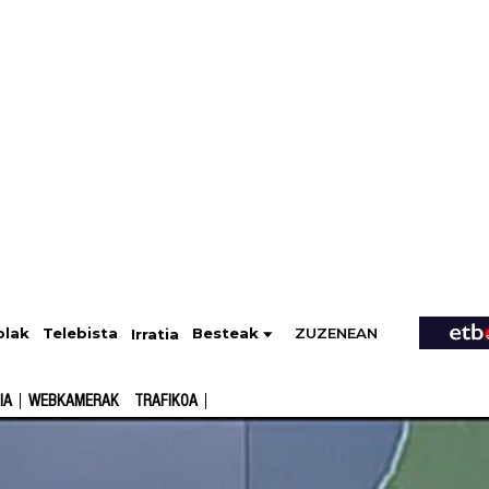
ZUZENEAN
Telebista
Besteak
olak
Irratia
IA
WEBKAMERAK
TRAFIKOA