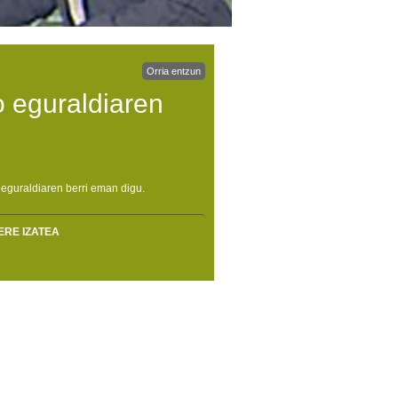
Orria entzun
 eguraldiaren
eguraldiaren berri eman digu.
ERE IZATEA