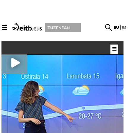
☰
EU
ES
ZUZENEAN
☰