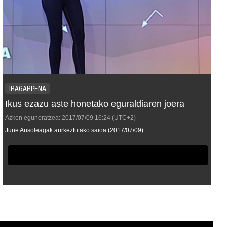
IRAGARPENA
Ikus ezazu aste honetako eguraldiaren joera
Azken eguneratzea:
2017/07/09
16:24
(UTC+2)
June Ansoleagak aurkeztutako saioa (2017/07/09).