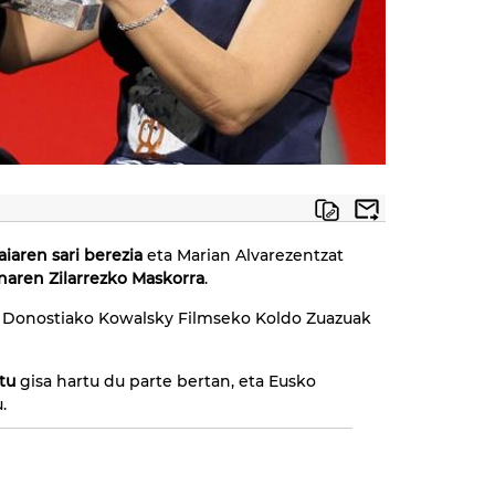
iaren sari berezia
eta Marian Alvarezentzat
ren Zilarrezko Maskorra
.
 Donostiako Kowalsky Filmseko Koldo Zuazuak
tu
gisa hartu du parte bertan, eta Eusko
.