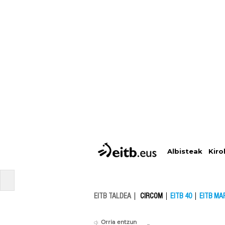
Albisteak
Kiro
EITB TALDEA
CIRCOM
EITB 40
EITB MA
Orria entzun