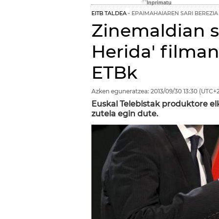
EITB TALDEA
EPAIMAHAIAREN SARI BEREZIA
Zinemaldian s
Herida' filma
ETBk
Azken eguneratzea:
2013/09/30
13:30
(UTC+2
Euskal Telebistak produktore el
zutela egin dute.