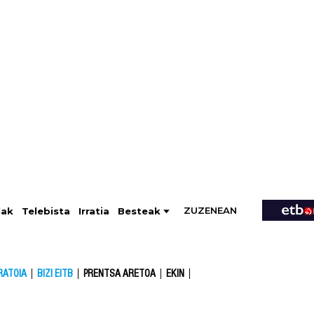
ZUZENEAN
Telebista
Besteak
lak
Irratia
RATOIA
BIZI EITB
PRENTSA ARETOA
EKIN