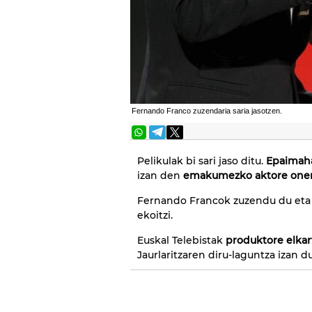
Fernando Franco zuzendaria saria jasotzen.
Pelikulak bi sari jaso ditu.
Epaimaha
izan den
emakumezko aktore onena
Fernando Francok zuzendu du eta
ekoitzi.
Euskal Telebistak
produktore elkar
Jaurlaritzaren diru-laguntza izan du