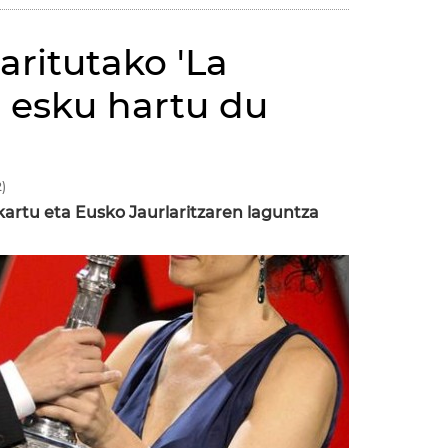
aritutako 'La
n esku hartu du
)
kartu eta Eusko Jaurlaritzaren laguntza