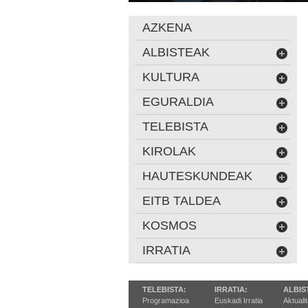
AZKENA
ALBISTEAK
KULTURA
EGURALDIA
TELEBISTA
KIROLAK
HAUTESKUNDEAK
EITB TALDEA
KOSMOS
IRRATIA
TELEBISTA:
IRRATIA:
ALBIS
Programazioa
Euskadi Irratia
Aktuali