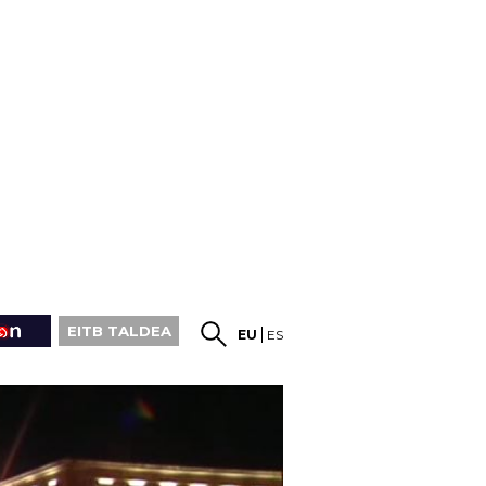
EITB TALDEA
EU
ES