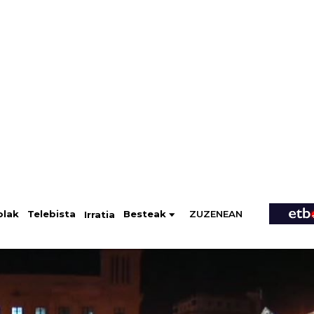
ZUZENEAN
Telebista
Besteak
olak
Irratia