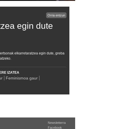
Orria entzun
zea egin dute
tsonak elkarretaratzea egin dute, greba
atzeko.
ERE IZATEA
ur
Feminismoa gaur
Newsletterra
Facebook