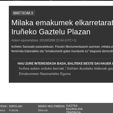
MARTXOAK 8
Milaka emakumek elkarretarat
Iruñeko Gaztelu Plazan
Azken eguneratzea:
2018/03/08
22:44
(UTC+1)
Iruñeko Sarasate pasealekuan, Foruen Monumentuaren aurrean, milaka per
feminista babesteko eta "emakumerik gabe mundurik ez" dagoela demostr
HAU ZURE INTERESEKOA BADA, BALITEKE BESTE GAI HAUEK 
Iruñea azken orduko berriak
Gehien ikusitako bideoak ga
Emakumeen Nazioarteko Eguna
GAZTEA
TEAK:
KIROLAK:
BIDEO MULTIMEDIA
EGURALDIA
tatea
Futbola
Bideoak
TRAFIKOA