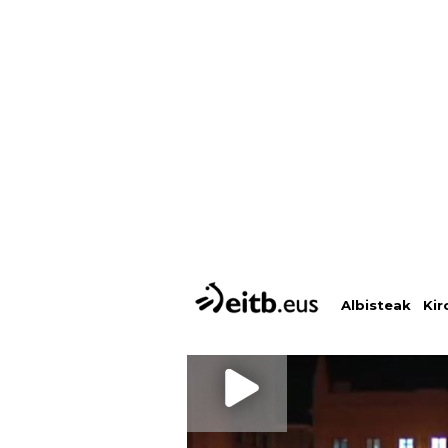
Albisteak
Kir