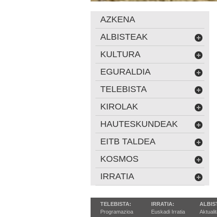
AZKENA
ALBISTEAK
KULTURA
EGURALDIA
TELEBISTA
KIROLAK
HAUTESKUNDEAK
EITB TALDEA
KOSMOS
IRRATIA
TELEBISTA:
IRRATIA:
ALBIS
Programazioa
Euskadi Irratia
Aktuali