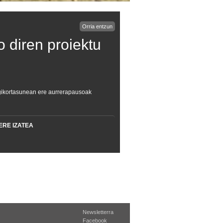
Orria entzun
 diren proiektu
ugikortasunean ere aurrerapausoak
ERE IZATEA
Newsletterra
Facebook