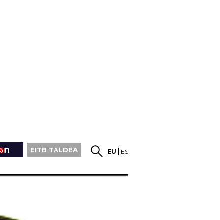
EITB TALDEA
EU
ES