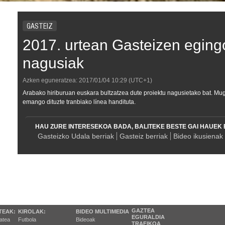
GASTEIZ
2017. urtean Gasteizen egingo
nagusiak
Azken eguneratzea:
2017/01/04
10:29
(UTC+1)
Arabako hiriburuan euskara bultzatzea dute proiektu nagusietako bat. M
emango dituzte tranbiako línea handituta.
HAU ZURE INTERESEKOA BADA, BALITEKE BESTE GAI HAUEK 
Gasteizko Udala berriak
Gasteiz berriak
Bideo ikusienak
GAZTEA
TEAK:
KIROLAK:
BIDEO MULTIMEDIA
EGURALDIA
tatea
Futbola
Bideoak
TRAFIKOA