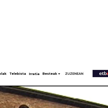
ZUZENEAN
Telebista
Besteak
olak
Irratia