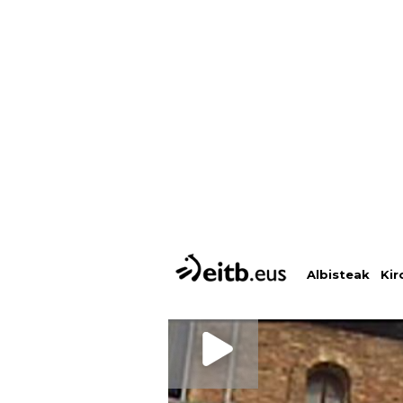
Albisteak
Kir