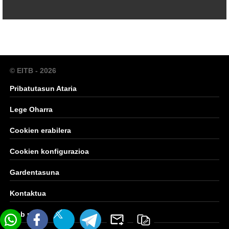
© EITB - 2026
Pribatutasun Ataria
Lege Oharra
Cookien erabilera
Cookien konfigurazioa
Gardentasuna
Kontaktua
Web mapa