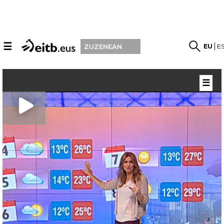
☰
EU
E
ZUZENEAN
☰