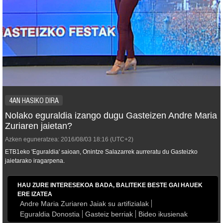
4AN HASIKO DIRA
Nolako eguraldia izango dugu Gasteizen Andre Maria
Zuriaren jaietan?
Azken eguneratzea:
2016/08/03
18:16
(UTC+2)
ETB1eko 'Eguraldia' saioan, Onintze Salazarrek aurreratu du Gasteizko
jaietarako iragarpena.
HAU ZURE INTERESEKOA BADA, BALITEKE BESTE GAI HAUEK
ERE IZATEA
Andre Maria Zuriaren Jaiak su artifizialak
Eguraldia Donostia
Gasteiz berriak
Bideo ikusienak