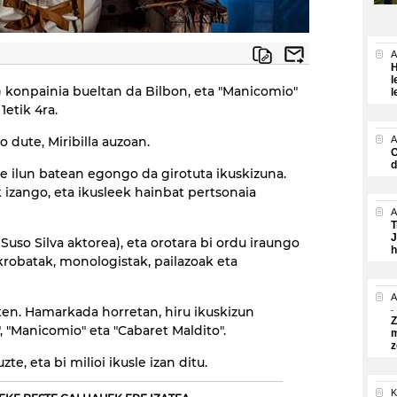
A
H
l
s) konpainia bueltan da Bilbon, eta "Manicomio"
l
1etik 4ra.
o dute, Miribilla auzoan.
A
O
d
e ilun batean egongo da girotuta ikuskizuna.
 izango, eta ikusleek hainbat pertsonaia
A
T
J
uso Silva aktorea), eta orotara bi ordu iraungo
h
akrobatak, monologistak, pailazoak eta
A
rten. Hamarkada horretan, hiru ikuskizun
Z
", "Manicomio" eta "Cabaret Maldito".
m
z
zte, eta bi milioi ikusle izan ditu.
K