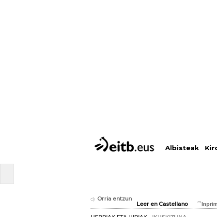
Albisteak
Kir
Orria entzun
Leer en Castellano