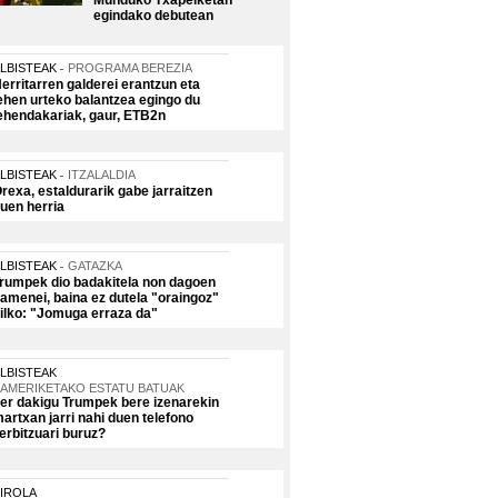
Munduko Txapelketan
egindako debutean
LBISTEAK
PROGRAMA BEREZIA
erritarren galderei erantzun eta
ehen urteko balantzea egingo du
ehendakariak, gaur, ETB2n
LBISTEAK
ITZALALDIA
rexa, estaldurarik gabe jarraitzen
uen herria
LBISTEAK
GATAZKA
rumpek dio badakitela non dagoen
amenei, baina ez dutela "oraingoz"
ilko: "Jomuga erraza da"
LBISTEAK
AMERIKETAKO ESTATU BATUAK
er dakigu Trumpek bere izenarekin
artxan jarri nahi duen telefono
erbitzuari buruz?
IROLA