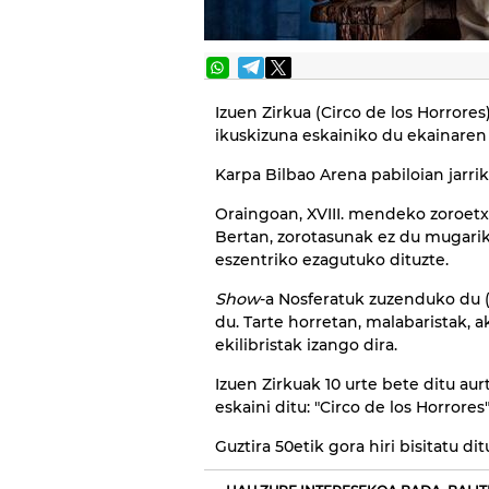
Izuen Zirkua (Circo de los Horrore
ikuskizuna eskainiko du ekainaren 
Karpa Bilbao Arena pabiloian jarrik
Oraingoan, XVIII. mendeko zoroetx
Bertan, zorotasunak ez du mugarik
eszentriko ezagutuko dituzte.
Show
-a Nosferatuk zuzenduko du (S
du. Tarte horretan, malabaristak, 
ekilibristak izango dira.
Izuen Zirkuak 10 urte bete ditu au
eskaini ditu: "Circo de los Horrores
Guztira 50etik gora hiri bisitatu ditu