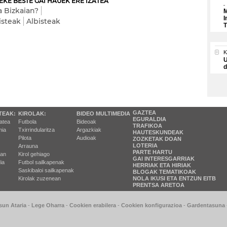
EKE BESTE GAI HAUEK ERE IZATEA
a Bizkaian?
M
I
isteak
Albisteak
T
U
d
GAZTEA
TEAK:
KIROLAK:
BIDEO MULTIMEDIA
EGURALDIA
tatea
Futbola
Bideoak
TRAFIKOA
ia
Txirrindularitza
Argazkiak
HAUTESKUNDEAK
Pilota
Audioak
ZOZKETAK DOAN
LOTERIA
Arrauna
PARTE HARTU
ran
Kirol gehiago
GAI INTERESGARRIAK
ia
Futbol sailkapenak
HERRIAK ETA HIRIAK
Saskibaloi sailkapenak
BLOGAK TEMATIKOAK
Kirolak zuzenean
NOLA IKUSI ETA ENTZUN EITB
PRENTSA ARETOA
sun Ataria
-
Lege Oharra
-
Cookien erabilera
-
Cookien konfigurazioa
-
Gardentasuna