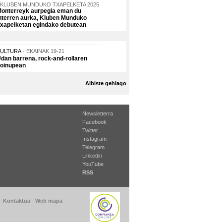
KLUBEN MUNDUKO TXAPELKETA 2025
onterreyk aurpegia eman du
nterren aurka, Kluben Munduko
xapelketan egindako debutean
KULTURA
EKAINAK 19-21
dan barrena, rock-and-rollaren
oinupean
Albiste gehiago
Newsletterra
Facebook
Twitter
Instagram
Telegram
Linkedin
YouTube
RSS
-
Kontaktua
-
Web mapa