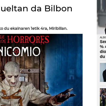
bueltan da Bilbon
)
 du ekainaren 1etik 4ra, Miribillan.
ALBI
Se
% 
di
du