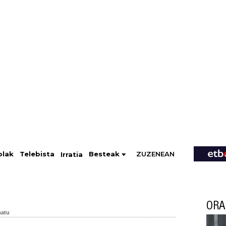
ZUZENEAN
Telebista
Besteak
olak
Irratia
ORA