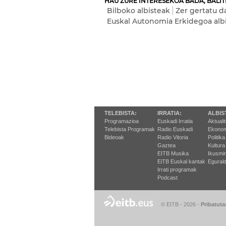
HAU ZURE INTERESEKOA BADA, BALIT
Bilboko albisteak
Zer gertatu d
Euskal Autonomia Erkidegoa alb
TELEBISTA:
IRRATIA:
ALBIS
Programazioa
Euskadi Irratia
Aktuali
Telebista Programak
Radio Euskadi
Ekonom
Bideoak
Radio Vitoria
Politika
Gaztea
Kultura
EITB Musika
Ikusmi
EiTB Euskal kantak
Egurald
Irrati programak
Podcast
© EITB - 2026
-
Pribatuta