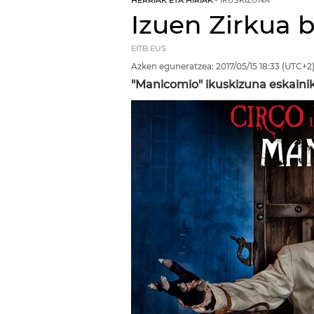
HERRIAK ETA HIRIAK
IKUSKIZUNA
Izuen Zirkua 
EITB.EUS
Azken eguneratzea:
2017/05/15
18:33
(UTC+2
"Manicomio" ikuskizuna eskainiko