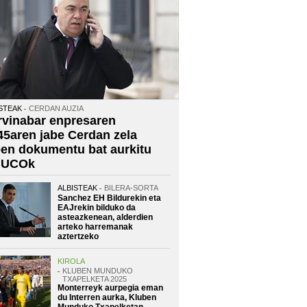
STEAK
CERDAN AUZIA
rvinabar enpresaren
45aren jabe Cerdan zela
oen dokumentu bat aurkitu
 UCOk
ALBISTEAK
BILERA-SORTA
Sanchez EH Bildurekin eta
EAJrekin bilduko da
asteazkenean, alderdien
arteko harremanak
aztertzeko
KIROLA
KLUBEN MUNDUKO
TXAPELKETA 2025
Monterreyk aurpegia eman
du Interren aurka, Kluben