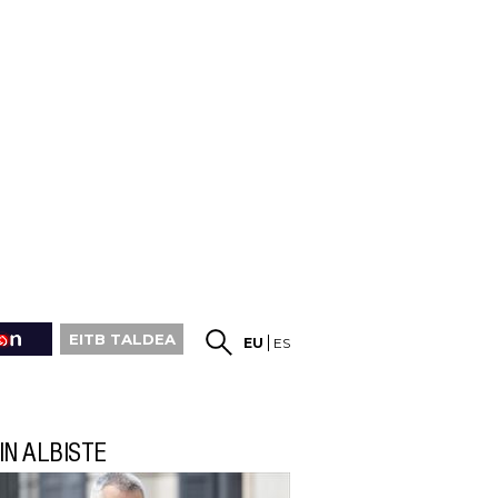
EITB TALDEA
EU
ES
IN ALBISTE