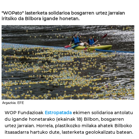
"WOPato" lasterketa solidarioa bosgarren urtez jarraian
iritsiko da Bilbora igande honetan.
Argazkia: EFE
WOP Fundazioak
Estropatada
ekimen solidarioa antolatu
du igande honetarako (ekainak 18) Bilbon, bosgarren
urtez jarraian. Horrela, plastikozko milaka ahatek Bilboko
itsasadarra hartuko dute, lasterketa geolokalizatu batean.