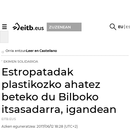
☰
EU
E
ZUZENEAN
Orria entzun
Leer en Castellano
EKIMEN SOLIDARIOA
Estropatadak
plastikozko ahatez
beteko du Bilboko
itsasadarra, igandean
EITB.EUS
Azken eguneratzea:
2017/06/12
18:28
(UTC+2)