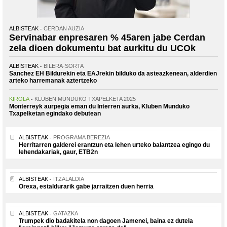
ALBISTEAK
CERDAN AUZIA
Servinabar enpresaren % 45aren jabe Cerdan
zela dioen dokumentu bat aurkitu du UCOk
ALBISTEAK
BILERA-SORTA
Sanchez EH Bildurekin eta EAJrekin bilduko da asteazkenean, alderdien
arteko harremanak aztertzeko
KIROLA
KLUBEN MUNDUKO TXAPELKETA 2025
Monterreyk aurpegia eman du Interren aurka, Kluben Munduko
Txapelketan egindako debutean
ALBISTEAK
PROGRAMA BEREZIA
Herritarren galderei erantzun eta lehen urteko balantzea egingo du
lehendakariak, gaur, ETB2n
ALBISTEAK
ITZALALDIA
Orexa, estaldurarik gabe jarraitzen duen herria
ALBISTEAK
GATAZKA
Trumpek dio badakitela non dagoen Jamenei, baina ez dutela