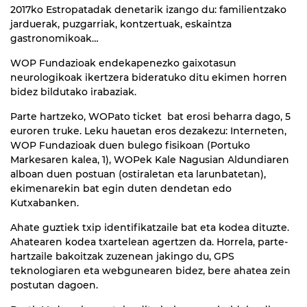
2017ko Estropatadak denetarik izango du: familientzako
jarduerak, puzgarriak, kontzertuak, eskaintza
gastronomikoak…
WOP Fundazioak endekapenezko gaixotasun
neurologikoak ikertzera bideratuko ditu ekimen horren
bidez bildutako irabaziak.
Parte hartzeko, WOPato ticket bat erosi beharra dago, 5
euroren truke. Leku hauetan eros dezakezu: Interneten,
WOP Fundazioak duen bulego fisikoan (Portuko
Markesaren kalea, 1), WOPek Kale Nagusian Aldundiaren
alboan duen postuan (ostiraletan eta larunbatetan),
ekimenarekin bat egin duten dendetan edo
Kutxabanken.
Ahate guztiek txip identifikatzaile bat eta kodea dituzte.
Ahatearen kodea txartelean agertzen da. Horrela, parte-
hartzaile bakoitzak zuzenean jakingo du, GPS
teknologiaren eta webgunearen bidez, bere ahatea zein
postutan dagoen.