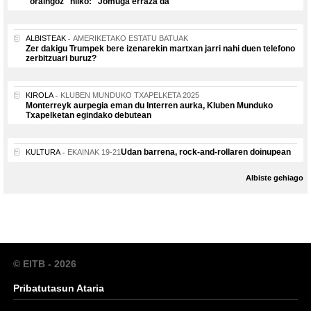
"oraingoz" hilko: "Jomuga erraza da"
ALBISTEAK
AMERIKETAKO ESTATU BATUAK
Zer dakigu Trumpek bere izenarekin martxan jarri nahi duen telefono
zerbitzuari buruz?
KIROLA
KLUBEN MUNDUKO TXAPELKETA 2025
Monterreyk aurpegia eman du Interren aurka, Kluben Munduko
Txapelketan egindako debutean
Udan barrena, rock-and-rollaren doinupean
KULTURA
EKAINAK 19-21
Albiste gehiago
© EITB - 2026
Pribatutasun Ataria