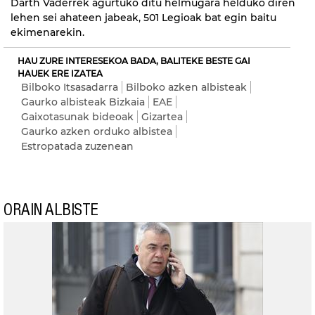
Darth Vaderrek agurtuko ditu helmugara helduko diren
lehen sei ahateen jabeak, 501 Legioak bat egin baitu
ekimenarekin.
HAU ZURE INTERESEKOA BADA, BALITEKE BESTE GAI
HAUEK ERE IZATEA
Bilboko Itsasadarra
Bilboko azken albisteak
Gaurko albisteak Bizkaia
EAE
Gaixotasunak bideoak
Gizartea
Gaurko azken orduko albistea
Estropatada zuzenean
ORAIN ALBISTE