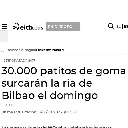
☰
EU
E
EN DIRECTO
Escuchar la página
Euskaraz irakurri
ESTROPATADA 2017
30.000 patitos de goma
surcarán la ría de
Bilbao el domingo
EITB.ES
Última actualización:
12/06/2017
16:31
(UTC+2)
La carrera solidaria de WOpatos celebrará este año su