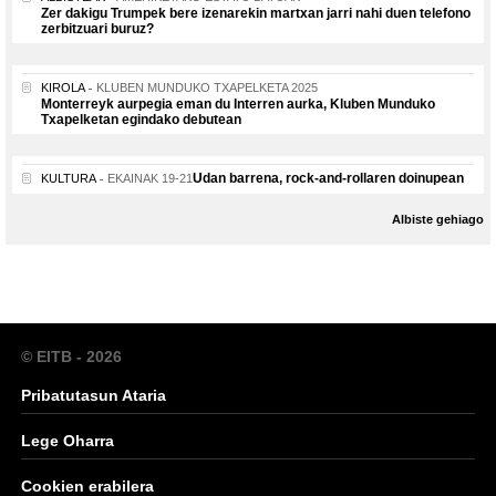
Zer dakigu Trumpek bere izenarekin martxan jarri nahi duen telefono
zerbitzuari buruz?
KIROLA
KLUBEN MUNDUKO TXAPELKETA 2025
Monterreyk aurpegia eman du Interren aurka, Kluben Munduko
Txapelketan egindako debutean
Udan barrena, rock-and-rollaren doinupean
KULTURA
EKAINAK 19-21
Albiste gehiago
© EITB - 2026
Pribatutasun Ataria
Lege Oharra
Cookien erabilera