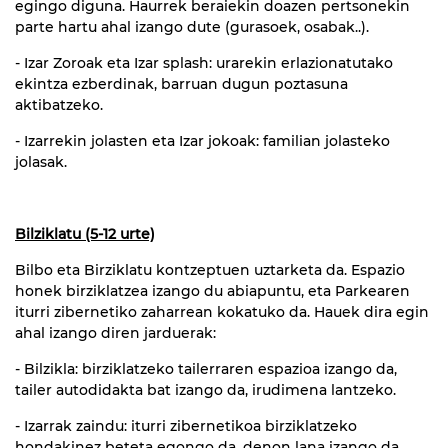
egingo diguna. Haurrek beraiekin doazen pertsonekin
parte hartu ahal izango dute (gurasoek, osabak..).
- Izar Zoroak eta Izar splash: urarekin erlazionatutako
ekintza ezberdinak, barruan dugun poztasuna
aktibatzeko.
- Izarrekin jolasten eta Izar jokoak: familian jolasteko
jolasak.
Bilziklatu (5-12 urte)
Bilbo eta Birziklatu kontzeptuen uztarketa da. Espazio
honek birziklatzea izango du abiapuntu, eta Parkearen
iturri zibernetiko zaharrean kokatuko da. Hauek dira egin
ahal izango diren jarduerak:
- Bilzikla: birziklatzeko tailerraren espazioa izango da,
tailer autodidakta bat izango da, irudimena lantzeko.
- Izarrak zaindu: iturri zibernetikoa birziklatzeko
hondakinez beteta egongo da, denon lana izango da