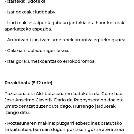
- Izarteka: ludoteka.
- Izar goxoak : ludobaby.
- Izartxoak: estalperik gabeko jantokia eta haur-kotxeak
aparkatzeko espazioa.
- Arrantzan tzan tzan: umetxoek arrantza egiteko gunea.
- Galaxian: boladun igerilekua.
- Izar gora: umetxoentzako errokodromoa.
Pozaktibatu (5-12 urte)
Poztasuna eta Aktibotasunaren batuketa da. Gune hau
Jose Anselmo Clavetik Dario de Regoyoseraino doa eta
umetxoentzat zuzenduta dago. Hurrengo jarduerak
izango ditu:
- Poztasunaren makina: puzgarri ezberdinez osatutako
zirkuitu itxia, barruan dugun poztasun guztia atera arazi