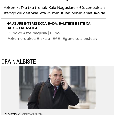
Azkenik, Txu txu trenak Kale Nagusiaren 60. zenbakian
izango du geltokia, eta 25 minutuan behin abiatuko da.
HAU ZURE INTERESEKOA BADA, BALITEKE BESTE GAI
HAUEK ERE IZATEA
Bilboko Aste Nagusia
Bilbo
Azken ordukoa Bizkaia
EAE
Eguneko albisteak
ORAIN ALBISTE
ALBISTEAK
CERDAN AUZIA