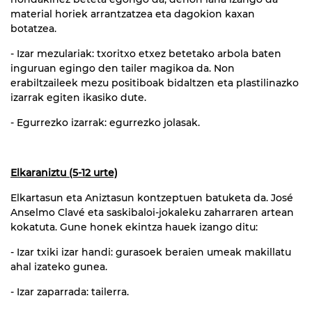
material horiek arrantzatzea eta dagokion kaxan
botatzea.
- Izar mezulariak: txoritxo etxez betetako arbola baten
inguruan egingo den tailer magikoa da. Non
erabiltzaileek mezu positiboak bidaltzen eta plastilinazko
izarrak egiten ikasiko dute.
- Egurrezko izarrak: egurrezko jolasak.
Elkaraniztu (5-12 urte)
Elkartasun eta Aniztasun kontzeptuen batuketa da. José
Anselmo Clavé eta saskibaloi-jokaleku zaharraren artean
kokatuta. Gune honek ekintza hauek izango ditu:
- Izar txiki izar handi: gurasoek beraien umeak makillatu
ahal izateko gunea.
- Izar zaparrada: tailerra.