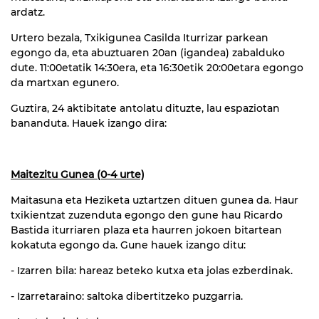
ardatz.
Urtero bezala, Txikigunea Casilda Iturrizar parkean
egongo da, eta abuztuaren 20an (igandea) zabalduko
dute. 11:00etatik 14:30era, eta 16:30etik 20:00etara egongo
da martxan egunero.
Guztira, 24 aktibitate antolatu dituzte, lau espaziotan
bananduta. Hauek izango dira:
Maitezitu Gunea (0-4 urte)
Maitasuna eta Heziketa uztartzen dituen gunea da. Haur
txikientzat zuzenduta egongo den gune hau Ricardo
Bastida iturriaren plaza eta haurren jokoen bitartean
kokatuta egongo da. Gune hauek izango ditu:
- Izarren bila: hareaz beteko kutxa eta jolas ezberdinak.
- Izarretaraino: saltoka dibertitzeko puzgarria.