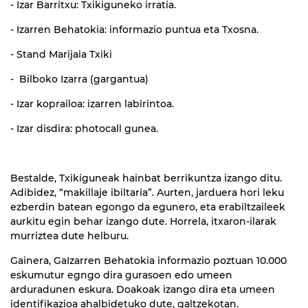
- Izar Barritxu: Txikiguneko irratia.
- Izarren Behatokia: informazio puntua eta Txosna.
- Stand Marijaia Txiki
- Bilboko Izarra (gargantua)
- Izar koprailoa: izarren labirintoa.
- Izar disdira: photocall gunea.
Bestalde, Txikiguneak hainbat berrikuntza izango ditu.
Adibidez, “makillaje ibiltaria”. Aurten, jarduera hori leku
ezberdin batean egongo da egunero, eta erabiltzaileek
aurkitu egin behar izango dute. Horrela, itxaron-ilarak
murriztea dute helburu.
Gainera, GaIzarren Behatokia informazio poztuan 10.000
eskumutur egngo dira gurasoen edo umeen
arduradunen eskura. Doakoak izango dira eta umeen
identifikazioa ahalbidetuko dute, galtzekotan.