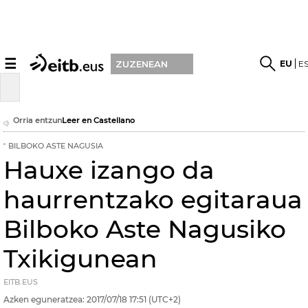
☰
EU
E
ZUZENEAN
Orria entzun
Leer en Castellano
BILBOKO ASTE NAGUSIA
Hauxe izango da
haurrentzako egitaraua
Bilboko Aste Nagusiko
Txikigunean
EITB.EUS
Azken eguneratzea:
2017/07/18
17:51
(UTC+2)