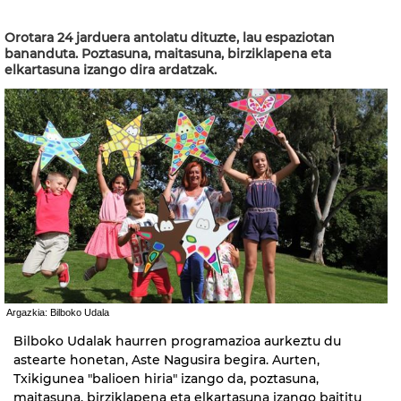
Orotara 24 jarduera antolatu dituzte, lau espaziotan
bananduta. Poztasuna, maitasuna, birziklapena eta
elkartasuna izango dira ardatzak.
Argazkia: Bilboko Udala
Bilboko Udalak haurren programazioa aurkeztu du
astearte honetan, Aste Nagusira begira. Aurten,
Txikigunea "balioen hiria" izango da, poztasuna,
maitasuna, birziklapena eta elkartasuna izango baititu