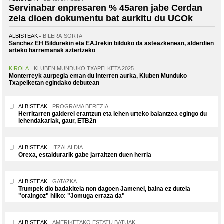
Servinabar enpresaren % 45aren jabe Cerdan
zela dioen dokumentu bat aurkitu du UCOk
ALBISTEAK
BILERA-SORTA
Sanchez EH Bildurekin eta EAJrekin bilduko da asteazkenean, alderdien
arteko harremanak aztertzeko
KIROLA
KLUBEN MUNDUKO TXAPELKETA 2025
Monterreyk aurpegia eman du Interren aurka, Kluben Munduko
Txapelketan egindako debutean
ALBISTEAK
PROGRAMA BEREZIA
Herritarren galderei erantzun eta lehen urteko balantzea egingo du
lehendakariak, gaur, ETB2n
ALBISTEAK
ITZALALDIA
Orexa, estaldurarik gabe jarraitzen duen herria
ALBISTEAK
GATAZKA
Trumpek dio badakitela non dagoen Jamenei, baina ez dutela
"oraingoz" hilko: "Jomuga erraza da"
ALBISTEAK
AMERIKETAKO ESTATU BATUAK