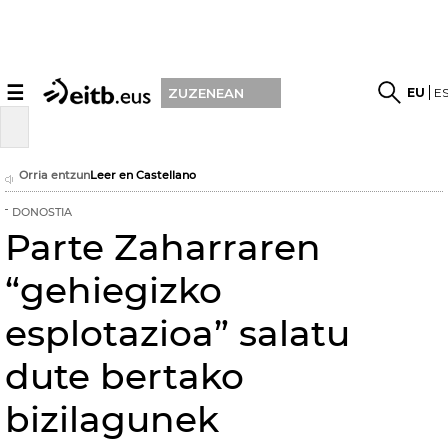
☰
EU
E
ZUZENEAN
Orria entzun
Leer en Castellano
DONOSTIA
Parte Zaharraren
“gehiegizko
esplotazioa” salatu
dute bertako
bizilagunek