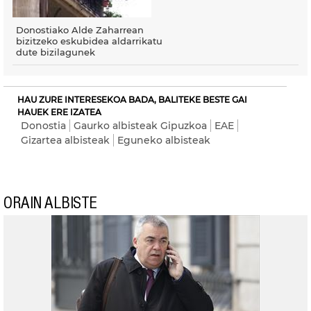
Donostiako Alde Zaharrean
bizitzeko eskubidea aldarrikatu
dute bizilagunek
HAU ZURE INTERESEKOA BADA, BALITEKE BESTE GAI
HAUEK ERE IZATEA
Donostia
Gaurko albisteak Gipuzkoa
EAE
Gizartea albisteak
Eguneko albisteak
ORAIN ALBISTE