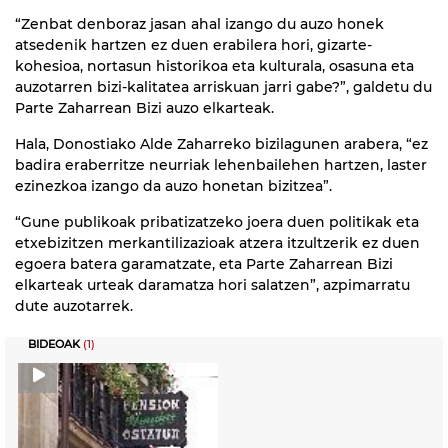
“Zenbat denboraz jasan ahal izango du auzo honek
atsedenik hartzen ez duen erabilera hori, gizarte-
kohesioa, nortasun historikoa eta kulturala, osasuna eta
auzotarren bizi-kalitatea arriskuan jarri gabe?”, galdetu du
Parte Zaharrean Bizi auzo elkarteak.
Hala, Donostiako Alde Zaharreko bizilagunen arabera, “ez
badira eraberritze neurriak lehenbailehen hartzen, laster
ezinezkoa izango da auzo honetan bizitzea”.
“Gune publikoak pribatizatzeko joera duen politikak eta
etxebizitzen merkantilizazioak atzera itzultzerik ez duen
egoera batera garamatzate, eta Parte Zaharrean Bizi
elkarteak urteak daramatza hori salatzen”, azpimarratu
dute auzotarrek.
BIDEOAK
(1)