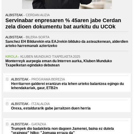
ALBISTEAK
CERDAN AUZIA
Servinabar enpresaren % 45aren jabe Cerdan
zela dioen dokumentu bat aurkitu du UCOk
ALBISTEAK
BILERA-SORTA
Sanchez EH Bildurekin eta EAJrekin bilduko da asteazkenean, alderdien
arteko harremanak aztertzeko
KIROLA
KLUBEN MUNDUKO TXAPELKETA 2025
Monterreyk aurpegia eman du Interren aurka, Kluben Munduko
Txapelketan egindako debutean
ALBISTEAK
PROGRAMA BEREZIA
Herritarren galderei erantzun eta lehen urteko balantzea egingo du
lehendakariak, gaur, ETB2n
ALBISTEAK
ITZALALDIA
Orexa, estaldurarik gabe jarraitzen duen herria
ALBISTEAK
GATAZKA
Trumpek dio badakitela non dagoen Jamenei, baina ez dutela
"oraingoz" hilko: "Jomuga erraza da"