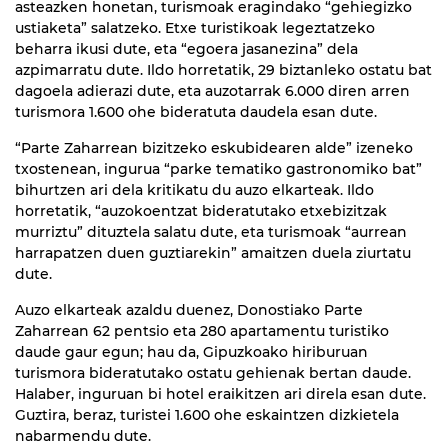
asteazken honetan, turismoak eragindako “gehiegizko
ustiaketa” salatzeko. Etxe turistikoak legeztatzeko
beharra ikusi dute, eta “egoera jasanezina” dela
azpimarratu dute. Ildo horretatik, 29 biztanleko ostatu bat
dagoela adierazi dute, eta auzotarrak 6.000 diren arren
turismora 1.600 ohe bideratuta daudela esan dute.
“Parte Zaharrean bizitzeko eskubidearen alde” izeneko
txostenean, ingurua “parke tematiko gastronomiko bat”
bihurtzen ari dela kritikatu du auzo elkarteak. Ildo
horretatik, “auzokoentzat bideratutako etxebizitzak
murriztu” dituztela salatu dute, eta turismoak “aurrean
harrapatzen duen guztiarekin” amaitzen duela ziurtatu
dute.
Auzo elkarteak azaldu duenez, Donostiako Parte
Zaharrean 62 pentsio eta 280 apartamentu turistiko
daude gaur egun; hau da, Gipuzkoako hiriburuan
turismora bideratutako ostatu gehienak bertan daude.
Halaber, inguruan bi hotel eraikitzen ari direla esan dute.
Guztira, beraz, turistei 1.600 ohe eskaintzen dizkietela
nabarmendu dute.