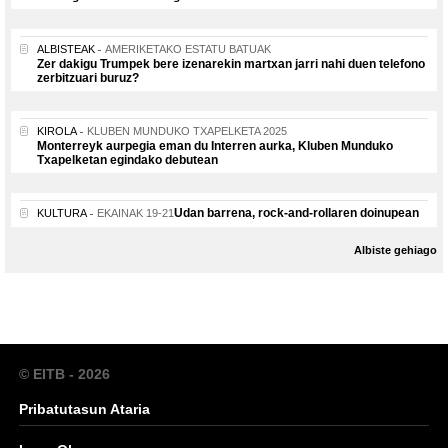
ALBISTEAK
AMERIKETAKO ESTATU BATUAK
Zer dakigu Trumpek bere izenarekin martxan jarri nahi duen telefono
zerbitzuari buruz?
KIROLA
KLUBEN MUNDUKO TXAPELKETA 2025
Monterreyk aurpegia eman du Interren aurka, Kluben Munduko
Txapelketan egindako debutean
Udan barrena, rock-and-rollaren doinupean
KULTURA
EKAINAK 19-21
Albiste gehiago
© EITB - 2026
Pribatutasun Ataria