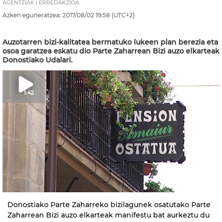
AGENTZIAK | ERREDAKZIOA
Azken eguneratzea:
2017/08/02
19:58
(UTC+2)
Auzotarren bizi-kalitatea bermatuko lukeen plan berezia eta
osoa garatzea eskatu dio Parte Zaharrean Bizi auzo elkarteak
Donostiako Udalari.
1:42
Donostiako Parte Zaharreko bizilagunek osatutako Parte
Zaharrean Bizi auzo elkarteak manifestu bat aurkeztu du