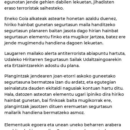
egunotan jende gehien dabilen lekuetan, jihadisten
eraso terroristak saihesteko.
Eneko Goia alkateak astearte honetan azaldu duenez,
hiriko hainbat gunetan segurtasun maila handitzeko
segurtasun planaren baitan jasota dago hirian hainbat
segurtasun elementu finko eta mugikor jartzea, batez ere
jende mugimendu handiena dagoen lekuetan.
Laugarren mailako alerta antiterrorista abiapuntu hartuta,
Udaleko Hiritarren Segurtasun Sailak Udaltzaingoarekin
eta Ertzaintzarekin adostu du plana.
Plangintzak jendearen joan-etorri askoko guneetako
segurtasuna bermatzea izan du ardatz, eta egutegian
seinalatuta dauden ekitaldi nagusiak kontuan hartu ditu.
Hala, datozen asteotan elementu ugari ipiniko dira hiriko
hainbat gunetan, bai finkoak baita mugikorrak ere,
plangintzak jasotzen dituen eremuetan segurtasun
mailarik handiena bermatzeko asmoz.
Elementuok egoera eta unean uneko beharren arabera