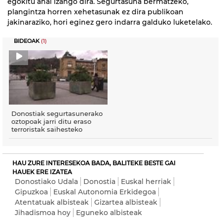
egokitu ahal izango dira. Segurtasuna bermatzeko,
plangintza horren xehetasunak ez dira publikoan
jakinaraziko, hori eginez gero indarra galduko luketelako.
BIDEOAK
(1)
Donostiak segurtasunerako
oztopoak jarri ditu eraso
terroristak saihesteko
HAU ZURE INTERESEKOA BADA, BALITEKE BESTE GAI
HAUEK ERE IZATEA
Donostiako Udala
Donostia
Euskal herriak
Gipuzkoa
Euskal Autonomia Erkidegoa
Atentatuak albisteak
Gizartea albisteak
Jihadismoa hoy
Eguneko albisteak