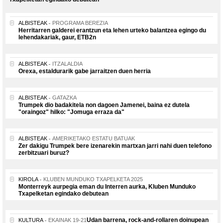
ALBISTEAK
PROGRAMA BEREZIA
Herritarren galderei erantzun eta lehen urteko balantzea egingo du
lehendakariak, gaur, ETB2n
ALBISTEAK
ITZALALDIA
Orexa, estaldurarik gabe jarraitzen duen herria
ALBISTEAK
GATAZKA
Trumpek dio badakitela non dagoen Jamenei, baina ez dutela
"oraingoz" hilko: "Jomuga erraza da"
ALBISTEAK
AMERIKETAKO ESTATU BATUAK
Zer dakigu Trumpek bere izenarekin martxan jarri nahi duen telefono
zerbitzuari buruz?
KIROLA
KLUBEN MUNDUKO TXAPELKETA 2025
Monterreyk aurpegia eman du Interren aurka, Kluben Munduko
Txapelketan egindako debutean
Udan barrena, rock-and-rollaren doinupean
KULTURA
EKAINAK 19-21