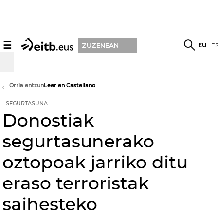
☰
EU
E
ZUZENEAN
Orria entzun
Leer en Castellano
SEGURTASUNA
Donostiak
segurtasunerako
oztopoak jarriko ditu
eraso terroristak
saihesteko