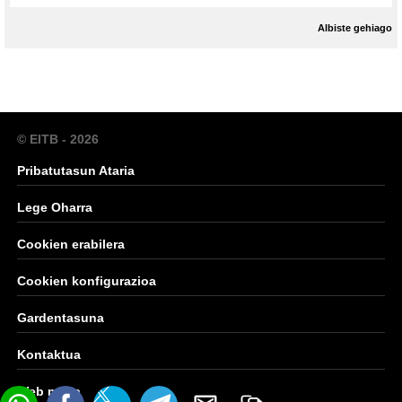
Albiste gehiago
© EITB - 2026
Pribatutasun Ataria
Lege Oharra
Cookien erabilera
Cookien konfigurazioa
Gardentasuna
Kontaktua
Web mapa