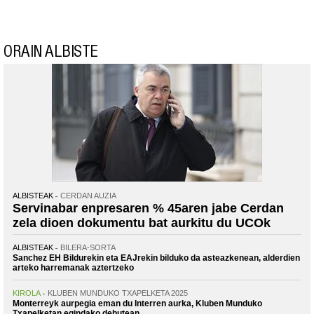
ORAIN ALBISTE
ALBISTEAK
CERDAN AUZIA
Servinabar enpresaren % 45aren jabe Cerdan
zela dioen dokumentu bat aurkitu du UCOk
ALBISTEAK
BILERA-SORTA
Sanchez EH Bildurekin eta EAJrekin bilduko da asteazkenean, alderdien
arteko harremanak aztertzeko
KIROLA
KLUBEN MUNDUKO TXAPELKETA 2025
Monterreyk aurpegia eman du Interren aurka, Kluben Munduko
Txapelketan egindako debutean