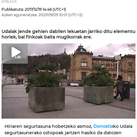
EITB.EUS
Publikatuta:
2017/12/19
14:46
(UTC+1)
Azken eguneratzea:
2021/09/09
10:01
(UTC+2)
Udalak jende gehien dabilen lekuetan jarriko ditu elementu
horiek, bai finkoak baita mugikorrak ere.
1:36
Hiriaren segurtasuna hobetzeko asmoz,
Donostia
ko Udala
segurtasunerako oztopoak jartzen hasiko da datozen