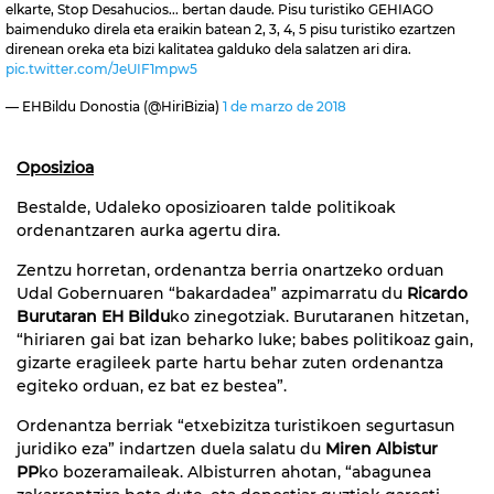
elkarte, Stop Desahucios... bertan daude. Pisu turistiko GEHIAGO
baimenduko direla eta eraikin batean 2, 3, 4, 5 pisu turistiko ezartzen
direnean oreka eta bizi kalitatea galduko dela salatzen ari dira.
pic.twitter.com/JeUIF1mpw5
— EHBildu Donostia (@HiriBizia)
1 de marzo de 2018
Oposizioa
Bestalde, Udaleko oposizioaren talde politikoak
ordenantzaren aurka agertu dira.
Zentzu horretan, ordenantza berria onartzeko orduan
Udal Gobernuaren “bakardadea” azpimarratu du
Ricardo
Burutaran EH Bildu
ko zinegotziak. Burutaranen hitzetan,
“hiriaren gai bat izan beharko luke; babes politikoaz gain,
gizarte eragileek parte hartu behar zuten ordenantza
egiteko orduan, ez bat ez bestea”.
Ordenantza berriak “etxebizitza turistikoen segurtasun
juridiko eza” indartzen duela salatu du
Miren Albistur
PP
ko bozeramaileak. Albisturren ahotan, “abagunea