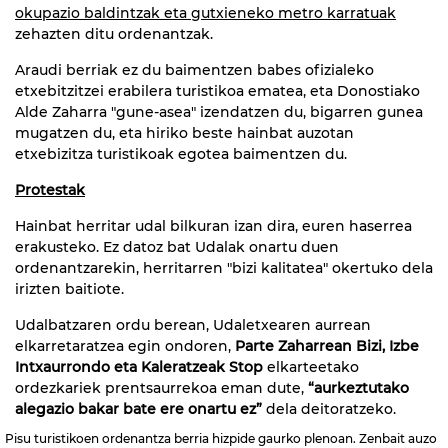
okupazio baldintzak eta gutxieneko metro karratuak
zehazten ditu ordenantzak.
Araudi berriak ez du baimentzen babes ofizialeko
etxebitzitzei erabilera turistikoa ematea, eta Donostiako
Alde Zaharra "gune-asea" izendatzen du, bigarren gunea
mugatzen du, eta hiriko beste hainbat auzotan
etxebizitza turistikoak egotea baimentzen du.
Protestak
Hainbat herritar udal bilkuran izan dira, euren haserrea
erakusteko. Ez datoz bat Udalak onartu duen
ordenantzarekin, herritarren "bizi kalitatea" okertuko dela
irizten baitiote.
Udalbatzaren ordu berean, Udaletxearen aurrean
elkarretaratzea egin ondoren,
Parte Zaharrean Bizi, Izbe
Intxaurrondo eta Kaleratzeak Stop
elkarteetako
ordezkariek prentsaurrekoa eman dute,
“aurkeztutako
alegazio bakar bate ere onartu ez”
dela deitoratzeko.
Pisu turistikoen ordenantza berria hizpide gaurko plenoan. Zenbait auzo