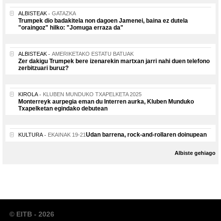
ALBISTEAK
GATAZKA
Trumpek dio badakitela non dagoen Jamenei, baina ez dutela
"oraingoz" hilko: "Jomuga erraza da"
ALBISTEAK
AMERIKETAKO ESTATU BATUAK
Zer dakigu Trumpek bere izenarekin martxan jarri nahi duen telefono
zerbitzuari buruz?
KIROLA
KLUBEN MUNDUKO TXAPELKETA 2025
Monterreyk aurpegia eman du Interren aurka, Kluben Munduko
Txapelketan egindako debutean
Udan barrena, rock-and-rollaren doinupean
KULTURA
EKAINAK 19-21
Albiste gehiago
© EITB - 2026