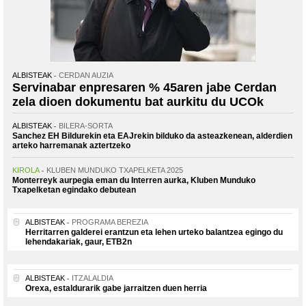
ALBISTEAK
CERDAN AUZIA
Servinabar enpresaren % 45aren jabe Cerdan
zela dioen dokumentu bat aurkitu du UCOk
ALBISTEAK
BILERA-SORTA
Sanchez EH Bildurekin eta EAJrekin bilduko da asteazkenean, alderdien
arteko harremanak aztertzeko
KIROLA
KLUBEN MUNDUKO TXAPELKETA 2025
Monterreyk aurpegia eman du Interren aurka, Kluben Munduko
Txapelketan egindako debutean
ALBISTEAK
PROGRAMA BEREZIA
Herritarren galderei erantzun eta lehen urteko balantzea egingo du
lehendakariak, gaur, ETB2n
ALBISTEAK
ITZALALDIA
Orexa, estaldurarik gabe jarraitzen duen herria