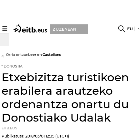
☰
EU
E
ZUZENEAN
Orria entzun
Leer en Castellano
DONOSTIA
Etxebizitza turistikoen
erabilera arautzeko
ordenantza onartu du
Donostiako Udalak
EITB.EUS
Publikatuta:
2018/03/01
12:35
(UTC+1)