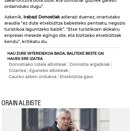
zakarrontzira bota dute, eta donostiar guztiek garesti
ordainduko dugu”.
Azkenik,
Irabazi Donostiak
adierazi duenez, onartutako
araudia “ez dute etxebizitza babesteko pentsatu, negozio
turistikoa laguntzeko baizik”. “Etxe turistikoen alokairu
enpresei mesede egingo die, eta bizitzeko etxebizitzak
kendu”, kritikatu du.
HAU ZURE INTERESEKOA BADA, BALITEKE BESTE GAI
HAUEK ERE IZATEA
Donostiako Udala albisteak
Donostia argazkiak
Gizartea
Eguneko albisteak
Gaurko azken ordukoa
Etxebizitza gaur
ORAIN ALBISTE