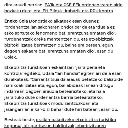
dira araudi berrian.
EAJk eta PSE-EEk ordenantzaren alde
bozkatu dute, eta EH Bilduk, Irabazik eta PPk kontra
.
Eneko Goia
Donostiako alkateak esan duenez,
"ordenantza lan sakonaren ondorioa" da eta "duela ez
asko sortutako fenomeno bati erantzuna ematen dio".
"Ordenantzak oreka mantentzen du, eta etxebizitzak
bizitoki izatea bermatzen du, baina era berean, egun
dagoen eskaera bati erantzuna ematen dio", esan du
Goiak.
Etxebizitza turistikoen eskaintzari "jarraipena eta
kontrola" egiteko, Udala "lan handia" egiten ari dela esan
du alkateak. "Garrantzitsua da arauak betetzeko baliabide
nahikoak izatea eta, egun, baliabideak lanean ditugu
indarrean dagoen araudia betearazteko, eta hala
jarraituko dute ordenantza berria betearazteko.
Etxebizitza turistikoek modu zentzuzkoan eta
jasangarrian elkar-bizi behar dute hiri batean", esan du.
Besteak beste,
eraikin bakoitzeko etxebizitza turistiko
kopurua, bizigarritasun baldintzak, etxebizitzaren