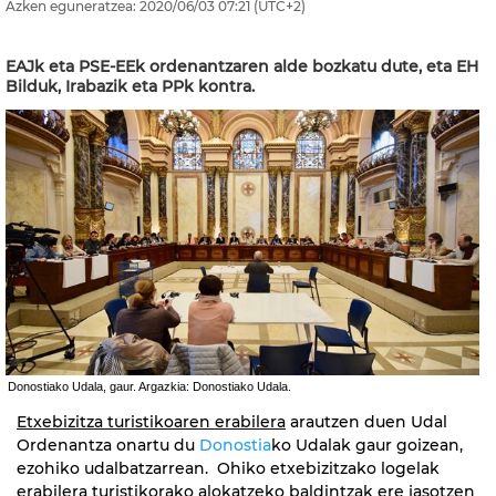
Azken eguneratzea:
2020/06/03
07:21
(UTC+2)
EAJk eta PSE-EEk ordenantzaren alde bozkatu dute, eta EH
Bilduk, Irabazik eta PPk kontra.
Donostiako Udala, gaur. Argazkia: Donostiako Udala.
Etxebizitza turistikoaren erabilera
arautzen duen Udal
Ordenantza onartu du
Donostia
ko Udalak gaur goizean,
ezohiko udalbatzarrean. Ohiko etxebizitzako logelak
erabilera turistikorako alokatzeko baldintzak ere jasotzen