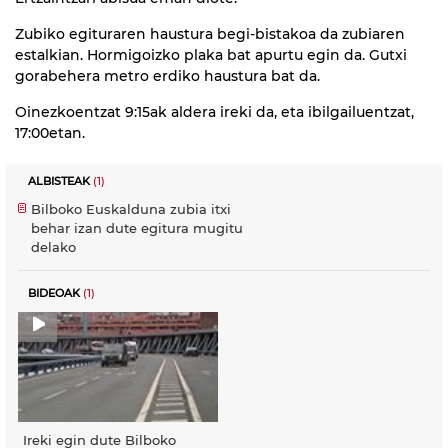
Zubiko egituraren haustura begi-bistakoa da zubiaren
estalkian. Hormigoizko plaka bat apurtu egin da. Gutxi
gorabehera metro erdiko haustura bat da.
Oinezkoentzat 9:15ak aldera ireki da, eta ibilgailuentzat,
17:00etan.
ALBISTEAK
(1)
Bilboko Euskalduna zubia itxi
behar izan dute egitura mugitu
delako
BIDEOAK
(1)
Ireki egin dute Bilboko