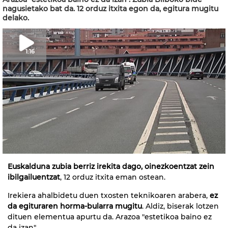
nagusietako bat da. 12 orduz itxita egon da, egitura mugitu
delako.
1:16
Euskalduna zubia berriz irekita dago, oinezkoentzat zein
ibilgailuentzat
, 12 orduz itxita eman ostean.
Irekiera ahalbidetu duen txosten teknikoaren arabera,
ez
da egituraren horma-bularra mugitu
. Aldiz, biserak lotzen
dituen elementua apurtu da. Arazoa "estetikoa baino ez
da izan".