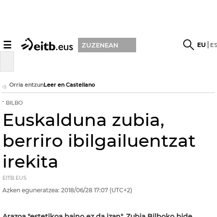
☰
EU
E
ZUZENEAN
Orria entzun
Leer en Castellano
BILBO
Euskalduna zubia,
berriro ibilgailuentzat
irekita
EITB.EUS
Azken eguneratzea:
2018/06/28
17:07
(UTC+2)
Arazoa "estetikoa baino ez da izan". Zubia Bilboko bide