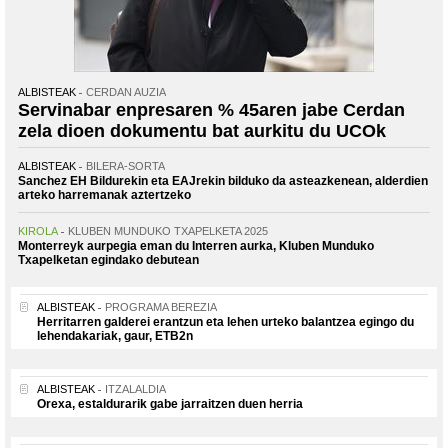
ALBISTEAK
CERDAN AUZIA
Servinabar enpresaren % 45aren jabe Cerdan
zela dioen dokumentu bat aurkitu du UCOk
ALBISTEAK
BILERA-SORTA
Sanchez EH Bildurekin eta EAJrekin bilduko da asteazkenean, alderdien
arteko harremanak aztertzeko
KIROLA
KLUBEN MUNDUKO TXAPELKETA 2025
Monterreyk aurpegia eman du Interren aurka, Kluben Munduko
Txapelketan egindako debutean
ALBISTEAK
PROGRAMA BEREZIA
Herritarren galderei erantzun eta lehen urteko balantzea egingo du
lehendakariak, gaur, ETB2n
ALBISTEAK
ITZALALDIA
Orexa, estaldurarik gabe jarraitzen duen herria