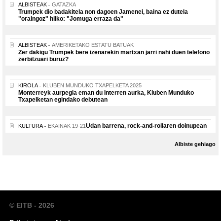
ALBISTEAK
GATAZKA
Trumpek dio badakitela non dagoen Jamenei, baina ez dutela
"oraingoz" hilko: "Jomuga erraza da"
ALBISTEAK
AMERIKETAKO ESTATU BATUAK
Zer dakigu Trumpek bere izenarekin martxan jarri nahi duen telefono
zerbitzuari buruz?
KIROLA
KLUBEN MUNDUKO TXAPELKETA 2025
Monterreyk aurpegia eman du Interren aurka, Kluben Munduko
Txapelketan egindako debutean
Udan barrena, rock-and-rollaren doinupean
KULTURA
EKAINAK 19-21
Albiste gehiago
© EITB - 2026