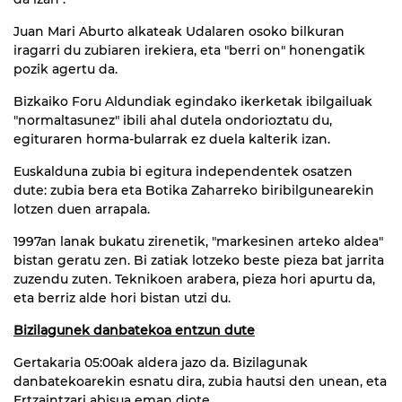
Juan Mari Aburto alkateak Udalaren osoko bilkuran
iragarri du zubiaren irekiera, eta "berri on" honengatik
pozik agertu da.
Bizkaiko Foru Aldundiak egindako ikerketak ibilgailuak
"normaltasunez" ibili ahal dutela ondorioztatu du,
egituraren horma-bularrak ez duela kalterik izan.
Euskalduna zubia bi egitura independentek osatzen
dute: zubia bera eta Botika Zaharreko biribilgunearekin
lotzen duen arrapala.
1997an lanak bukatu zirenetik, "markesinen arteko aldea"
bistan geratu zen. Bi zatiak lotzeko beste pieza bat jarrita
zuzendu zuten. Teknikoen arabera, pieza hori apurtu da,
eta berriz alde hori bistan utzi du.
Bizilagunek danbatekoa entzun dute
Gertakaria 05:00ak aldera jazo da. Bizilagunak
danbatekoarekin esnatu dira, zubia hautsi den unean, eta
Ertzaintzari abisua eman diote.