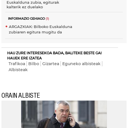
Euskalduna zubia, egiturak
kalterik ez duelako
INFORMAZIO GEHIAGO
(1)
ARGAZKIAK: Bilboko Euskalduna
zubiaren egitura mugitu da
HAU ZURE INTERESEKOA BADA, BALITEKE BESTE GAI
HAUEK ERE IZATEA
Trafikoa
Bilbo
Gizartea
Eguneko albisteak
Albisteak
ORAIN ALBISTE