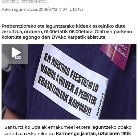
AGENTZIA | ERREDAKZIOA
Azken eguneratzea:
2018/07/12
17:04
(UTC+2)
Prebentziorako eta laguntzarako kideek eskainiko dute
zerbitzua, orduero, 01:00etatik 06:00etara, Olatuen parkean
kokatuta egongo den DYAko karpatik abiatuta.
1:20
Santurtziko Udalak emakumeei etxera laguntzeko doako
zerbitzua eskainiko du
Karmengo jaietan, uztailaren 13tik