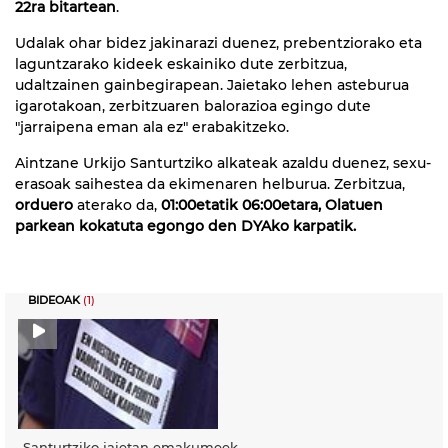
22ra bitartean
.
Udalak ohar bidez jakinarazi duenez, prebentziorako eta
laguntzarako kideek eskainiko dute zerbitzua,
udaltzainen gainbegirapean. Jaietako lehen asteburua
igarotakoan, zerbitzuaren balorazioa egingo dute
"jarraipena eman ala ez" erabakitzeko.
Aintzane Urkijo Santurtziko alkateak azaldu duenez, sexu-
erasoak saihestea da ekimenaren helburua. Zerbitzua,
orduero
aterako da,
01:00etatik 06:00etara, Olatuen
parkean kokatuta egongo den DYAko karpatik.
BIDEOAK
(1)
Santurtziko jaietan emakumeek