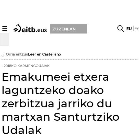
☰
EU
E
ZUZENEAN
Orria entzun
Leer en Castellano
2018KO KARMENGO JAIAK
Emakumeei etxera
laguntzeko doako
zerbitzua jarriko du
martxan Santurtziko
Udalak