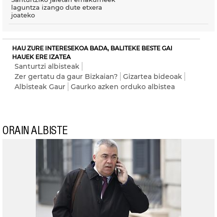
laguntza izango dute etxera
joateko
HAU ZURE INTERESEKOA BADA, BALITEKE BESTE GAI
HAUEK ERE IZATEA
Santurtzi albisteak
Zer gertatu da gaur Bizkaian?
Gizartea bideoak
Albisteak Gaur
Gaurko azken orduko albistea
ORAIN ALBISTE