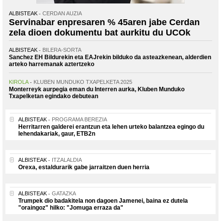
ALBISTEAK
CERDAN AUZIA
Servinabar enpresaren % 45aren jabe Cerdan
zela dioen dokumentu bat aurkitu du UCOk
ALBISTEAK
BILERA-SORTA
Sanchez EH Bildurekin eta EAJrekin bilduko da asteazkenean, alderdien
arteko harremanak aztertzeko
KIROLA
KLUBEN MUNDUKO TXAPELKETA 2025
Monterreyk aurpegia eman du Interren aurka, Kluben Munduko
Txapelketan egindako debutean
ALBISTEAK
PROGRAMA BEREZIA
Herritarren galderei erantzun eta lehen urteko balantzea egingo du
lehendakariak, gaur, ETB2n
ALBISTEAK
ITZALALDIA
Orexa, estaldurarik gabe jarraitzen duen herria
ALBISTEAK
GATAZKA
Trumpek dio badakitela non dagoen Jamenei, baina ez dutela
"oraingoz" hilko: "Jomuga erraza da"