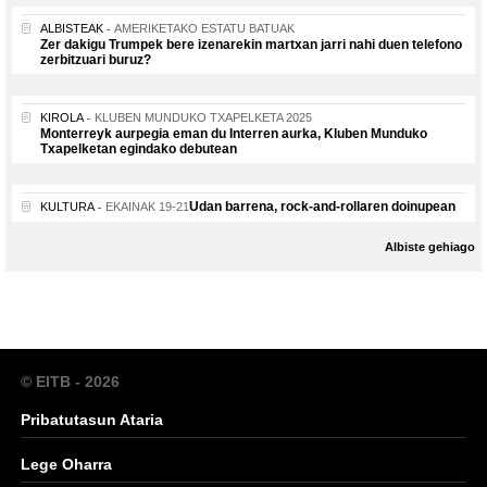
ALBISTEAK
AMERIKETAKO ESTATU BATUAK
Zer dakigu Trumpek bere izenarekin martxan jarri nahi duen telefono
zerbitzuari buruz?
KIROLA
KLUBEN MUNDUKO TXAPELKETA 2025
Monterreyk aurpegia eman du Interren aurka, Kluben Munduko
Txapelketan egindako debutean
Udan barrena, rock-and-rollaren doinupean
KULTURA
EKAINAK 19-21
Albiste gehiago
© EITB - 2026
Pribatutasun Ataria
Lege Oharra