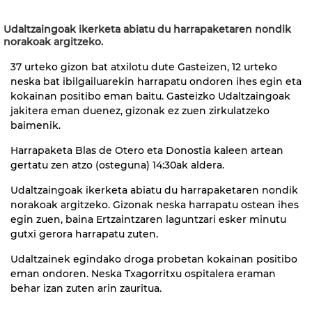
Udaltzaingoak ikerketa abiatu du harrapaketaren nondik
norakoak argitzeko.
37 urteko gizon bat atxilotu dute Gasteizen, 12 urteko
neska bat ibilgailuarekin harrapatu ondoren ihes egin eta
kokainan positibo eman baitu. Gasteizko Udaltzaingoak
jakitera eman duenez, gizonak ez zuen zirkulatzeko
baimenik.
Harrapaketa Blas de Otero eta Donostia kaleen artean
gertatu zen atzo (osteguna) 14:30ak aldera.
Udaltzaingoak ikerketa abiatu du harrapaketaren nondik
norakoak argitzeko. Gizonak neska harrapatu ostean ihes
egin zuen, baina Ertzaintzaren laguntzari esker minutu
gutxi gerora harrapatu zuten.
Udaltzainek egindako droga probetan kokainan positibo
eman ondoren. Neska Txagorritxu ospitalera eraman
behar izan zuten arin zauritua.