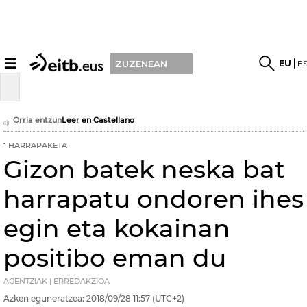
☰
EU
E
ZUZENEAN
Orria entzun
Leer en Castellano
HARRAPAKETA
Gizon batek neska bat
harrapatu ondoren ihes
egin eta kokainan
positibo eman du
AGENTZIAK | ERREDAKZIOA
Azken eguneratzea:
2018/09/28
11:57
(UTC+2)