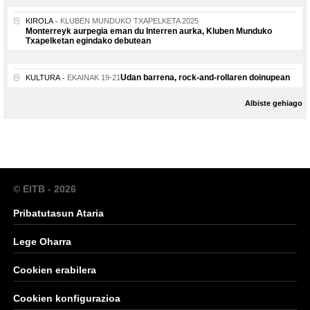
KIROLA
KLUBEN MUNDUKO TXAPELKETA 2025
Monterreyk aurpegia eman du Interren aurka, Kluben Munduko
Txapelketan egindako debutean
Udan barrena, rock-and-rollaren doinupean
KULTURA
EKAINAK 19-21
Albiste gehiago
© EITB - 2026
Pribatutasun Ataria
Lege Oharra
Cookien erabilera
Cookien konfigurazioa