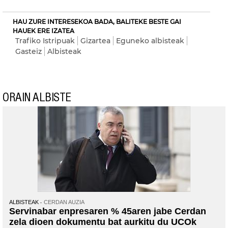
HAU ZURE INTERESEKOA BADA, BALITEKE BESTE GAI
HAUEK ERE IZATEA
Trafiko Istripuak
Gizartea
Eguneko albisteak
Gasteiz
Albisteak
ORAIN ALBISTE
ALBISTEAK
CERDAN AUZIA
Servinabar enpresaren % 45aren jabe Cerdan
zela dioen dokumentu bat aurkitu du UCOk