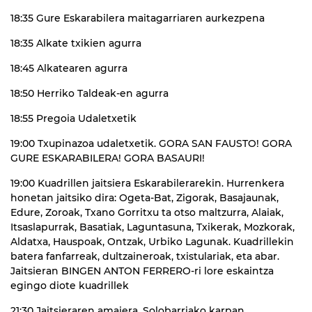
18:35 Gure Eskarabilera maitagarriaren aurkezpena
18:35 Alkate txikien agurra
18:45 Alkatearen agurra
18:50 Herriko Taldeak-en agurra
18:55 Pregoia Udaletxetik
19:00 Txupinazoa udaletxetik. GORA SAN FAUSTO! GORA
GURE ESKARABILERA! GORA BASAURI!
19:00 Kuadrillen jaitsiera Eskarabilerarekin. Hurrenkera
honetan jaitsiko dira: Ogeta-Bat, Zigorak, Basajaunak,
Edure, Zoroak, Txano Gorritxu ta otso maltzurra, Alaiak,
Itsaslapurrak, Basatiak, Laguntasuna, Txikerak, Mozkorak,
Aldatxa, Hauspoak, Ontzak, Urbiko Lagunak. Kuadrillekin
batera fanfarreak, dultzaineroak, txistulariak, eta abar.
Jaitsieran BINGEN ANTON FERRERO-ri lore eskaintza
egingo diote kuadrillek
21:30 Jaitsieraren amaiera, Solobarriako karpan.