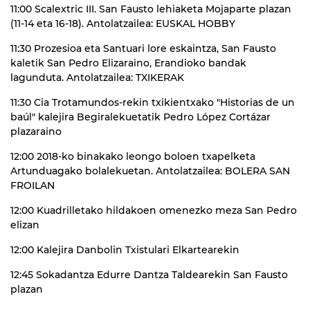
11:00 Scalextric III. San Fausto lehiaketa Mojaparte plazan
(11-14 eta 16-18). Antolatzailea: EUSKAL HOBBY
11:30 Prozesioa eta Santuari lore eskaintza, San Fausto
kaletik San Pedro Elizaraino, Erandioko bandak
lagunduta. Antolatzailea: TXIKERAK
11:30 Cia Trotamundos-rekin txikientxako "Historias de un
baúl" kalejira Begiralekuetatik Pedro López Cortázar
plazaraino
12:00 2018-ko binakako leongo boloen txapelketa
Artunduagako bolalekuetan. Antolatzailea: BOLERA SAN
FROILAN
12:00 Kuadrilletako hildakoen omenezko meza San Pedro
elizan
12:00 Kalejira Danbolin Txistulari Elkartearekin
12:45 Sokadantza Edurre Dantza Taldearekin San Fausto
plazan