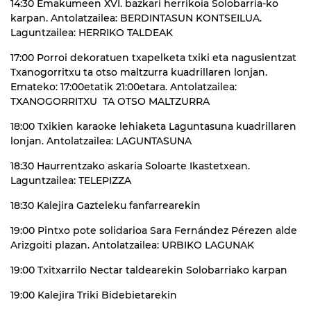
14:30 Emakumeen XVI. bazkari herrikoia Solobarria-ko
karpan. Antolatzailea: BERDINTASUN KONTSEILUA.
Laguntzailea: HERRIKO TALDEAK
17:00 Porroi dekoratuen txapelketa txiki eta nagusientzat
Txanogorritxu ta otso maltzurra kuadrillaren lonjan.
Emateko: 17:00etatik 21:00etara. Antolatzailea:
TXANOGORRITXU TA OTSO MALTZURRA
18:00 Txikien karaoke lehiaketa Laguntasuna kuadrillaren
lonjan. Antolatzailea: LAGUNTASUNA
18:30 Haurrentzako askaria Soloarte Ikastetxean.
Laguntzailea: TELEPIZZA
18:30 Kalejira Gazteleku fanfarrearekin
19:00 Pintxo pote solidarioa Sara Fernández Pérezen alde
Arizgoiti plazan. Antolatzailea: URBIKO LAGUNAK
19:00 Txitxarrilo Nectar taldearekin Solobarriako karpan
19:00 Kalejira Triki Bidebietarekin