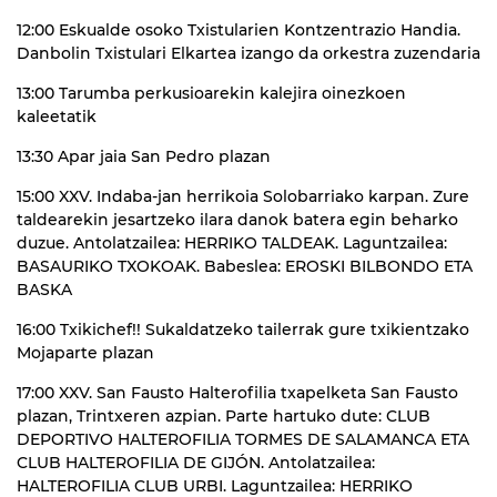
12:00 Eskualde osoko Txistularien Kontzentrazio Handia.
Danbolin Txistulari Elkartea izango da orkestra zuzendaria
13:00 Tarumba perkusioarekin kalejira oinezkoen
kaleetatik
13:30 Apar jaia San Pedro plazan
15:00 XXV. Indaba-jan herrikoia Solobarriako karpan. Zure
taldearekin jesartzeko ilara danok batera egin beharko
duzue. Antolatzailea: HERRIKO TALDEAK. Laguntzailea:
BASAURIKO TXOKOAK. Babeslea: EROSKI BILBONDO ETA
BASKA
16:00 Txikichef!! Sukaldatzeko tailerrak gure txikientzako
Mojaparte plazan
17:00 XXV. San Fausto Halterofilia txapelketa San Fausto
plazan, Trintxeren azpian. Parte hartuko dute: CLUB
DEPORTIVO HALTEROFILIA TORMES DE SALAMANCA ETA
CLUB HALTEROFILIA DE GIJÓN. Antolatzailea:
HALTEROFILIA CLUB URBI. Laguntzailea: HERRIKO