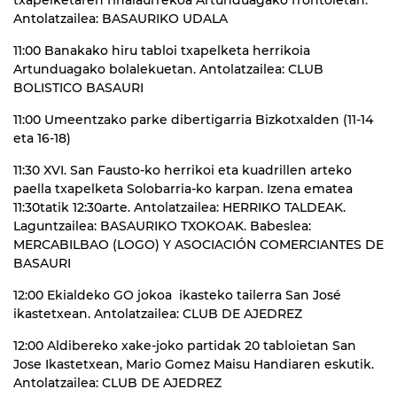
Antolatzailea: BASAURIKO UDALA
11:00 Banakako hiru tabloi txapelketa herrikoia
Artunduagako bolalekuetan. Antolatzailea: CLUB
BOLISTICO BASAURI
11:00 Umeentzako parke dibertigarria Bizkotxalden (11-14
eta 16-18)
11:30 XVI. San Fausto-ko herrikoi eta kuadrillen arteko
paella txapelketa Solobarria-ko karpan. Izena ematea
11:30tatik 12:30arte. Antolatzailea: HERRIKO TALDEAK.
Laguntzailea: BASAURIKO TXOKOAK. Babeslea:
MERCABILBAO (LOGO) Y ASOCIACIÓN COMERCIANTES DE
BASAURI
12:00 Ekialdeko GO jokoa ikasteko tailerra San José
ikastetxean. Antolatzailea: CLUB DE AJEDREZ
12:00 Aldibereko xake-joko partidak 20 tabloietan San
Jose Ikastetxean, Mario Gomez Maisu Handiaren eskutik.
Antolatzailea: CLUB DE AJEDREZ