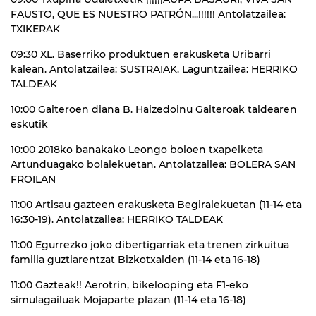
FAUSTO, QUE ES NUESTRO PATRÓN...!!!!!! Antolatzailea:
TXIKERAK
09:30 XL. Baserriko produktuen erakusketa Uribarri
kalean. Antolatzailea: SUSTRAIAK. Laguntzailea: HERRIKO
TALDEAK
10:00 Gaiteroen diana B. Haizedoinu Gaiteroak taldearen
eskutik
10:00 2018ko banakako Leongo boloen txapelketa
Artunduagako bolalekuetan. Antolatzailea: BOLERA SAN
FROILAN
11:00 Artisau gazteen erakusketa Begiralekuetan (11-14 eta
16:30-19). Antolatzailea: HERRIKO TALDEAK
11:00 Egurrezko joko dibertigarriak eta trenen zirkuitua
familia guztiarentzat Bizkotxalden (11-14 eta 16-18)
11:00 Gazteak!! Aerotrin, bikelooping eta F1-eko
simulagailuak Mojaparte plazan (11-14 eta 16-18)