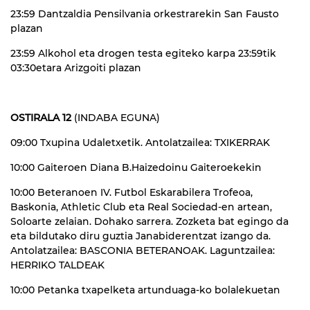
23:59 Dantzaldia Pensilvania orkestrarekin San Fausto
plazan
23:59 Alkohol eta drogen testa egiteko karpa 23:59tik
03:30etara Arizgoiti plazan
OSTIRALA 12
(INDABA EGUNA)
09:00 Txupina Udaletxetik. Antolatzailea: TXIKERRAK
10:00 Gaiteroen Diana B.Haizedoinu Gaiteroekekin
10:00 Beteranoen IV. Futbol Eskarabilera Trofeoa,
Baskonia, Athletic Club eta Real Sociedad-en artean,
Soloarte zelaian. Dohako sarrera. Zozketa bat egingo da
eta bildutako diru guztia Janabiderentzat izango da.
Antolatzailea: BASCONIA BETERANOAK. Laguntzailea:
HERRIKO TALDEAK
10:00 Petanka txapelketa artunduaga-ko bolalekuetan