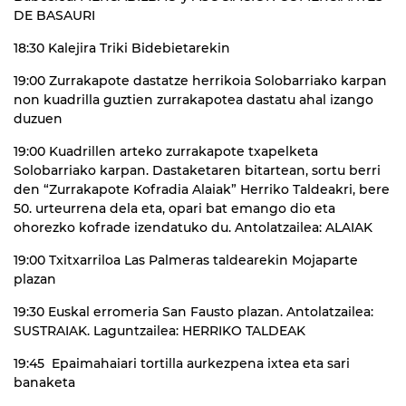
DE BASAURI
18:30 Kalejira Triki Bidebietarekin
19:00 Zurrakapote dastatze herrikoia Solobarriako karpan
non kuadrilla guztien zurrakapotea dastatu ahal izango
duzuen
19:00 Kuadrillen arteko zurrakapote txapelketa
Solobarriako karpan. Dastaketaren bitartean, sortu berri
den “Zurrakapote Kofradia Alaiak” Herriko Taldeakri, bere
50. urteurrena dela eta, opari bat emango dio eta
ohorezko kofrade izendatuko du. Antolatzailea: ALAIAK
19:00 Txitxarriloa Las Palmeras taldearekin Mojaparte
plazan
19:30 Euskal erromeria San Fausto plazan. Antolatzailea:
SUSTRAIAK. Laguntzailea: HERRIKO TALDEAK
19:45 Epaimahaiari tortilla aurkezpena ixtea eta sari
banaketa