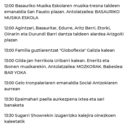
12:00 Basauriko Musika Eskolaren musika-tresna taldeen
emanaldia San Fausto plazan. Antolatzailea: BASAURIKO
MUSIKA ESKOLA
12:00 Agintzari, Basauritar, Edurre, Aritz Berri, Etorki,
Oinarin eta Durundi Barri dantza taldeen alardea Arizgoiti
plazan
13:00 Familia guztiarentzat "Globoflexia" Galizia kalean
13:00 Gilda-jan herrikoia Uribarri kalean. Eneritz eta
Ibonen musikarekin. Antolatzailea: MOZKORAK. Babeslea:
BAR YOKA
13:00 Gelo tronpalariaren emanaldia Social Antzokiaren
aurrean
13:30 Epaimahari paella aurkezpena ixtea eta sari
banaketa
13:30 Sugarri Showrekin izugarrizko kalejira oinezkoen
kaleetatik