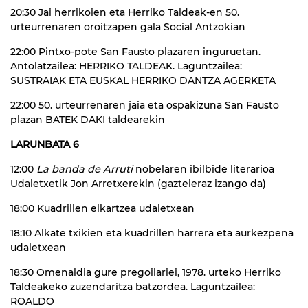
20:30 Jai herrikoien eta Herriko Taldeak-en 50.
urteurrenaren oroitzapen gala Social Antzokian
22:00 Pintxo-pote San Fausto plazaren inguruetan.
Antolatzailea: HERRIKO TALDEAK. Laguntzailea:
SUSTRAIAK ETA EUSKAL HERRIKO DANTZA AGERKETA
22:00 50. urteurrenaren jaia eta ospakizuna San Fausto
plazan BATEK DAKI taldearekin
LARUNBATA 6
12:00
La banda de Arruti
nobelaren ibilbide literarioa
Udaletxetik Jon Arretxerekin (gazteleraz izango da)
18:00 Kuadrillen elkartzea udaletxean
18:10 Alkate txikien eta kuadrillen harrera eta aurkezpena
udaletxean
18:30 Omenaldia gure pregoilariei, 1978. urteko Herriko
Taldeakeko zuzendaritza batzordea. Laguntzailea:
ROALDO