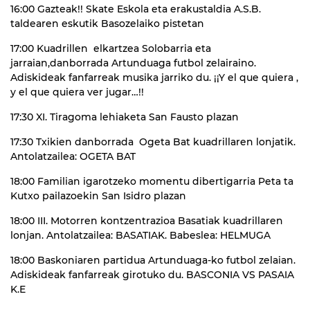
16:00 Gazteak!! Skate Eskola eta erakustaldia A.S.B.
taldearen eskutik Basozelaiko pistetan
17:00 Kuadrillen elkartzea Solobarria eta
jarraian,danborrada Artunduaga futbol zelairaino.
Adiskideak fanfarreak musika jarriko du. ¡¡Y el que quiera ,
y el que quiera ver jugar…!!
17:30 XI. Tiragoma lehiaketa San Fausto plazan
17:30 Txikien danborrada Ogeta Bat kuadrillaren lonjatik.
Antolatzailea: OGETA BAT
18:00 Familian igarotzeko momentu dibertigarria Peta ta
Kutxo pailazoekin San Isidro plazan
18:00 III. Motorren kontzentrazioa Basatiak kuadrillaren
lonjan. Antolatzailea: BASATIAK. Babeslea: HELMUGA
18:00 Baskoniaren partidua Artunduaga-ko futbol zelaian.
Adiskideak fanfarreak girotuko du. BASCONIA VS PASAIA
K.E