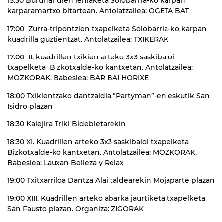
15:30 Buruhandien lehiaketa Solobarria-ko karpan
karparamartxo bitartean. Antolatzailea: OGETA BAT
17:00 Zurra-tripontzien txapelketa Solobarria-ko karpan
kuadrilla guztientzat. Antolatzailea: TXIKERAK
17:00 II. kuadrillen txikien arteko 3x3 saskibaloi
txapelketa Bizkotxalde-ko kantxetan. Antolatzailea:
MOZKORAK. Babeslea: BAR BAI HORIXE
18:00 Txikientzako dantzaldia “Partyman”-en eskutik San
Isidro plazan
18:30 Kalejira Triki Bidebietarekin
18:30 XI. Kuadrillen arteko 3x3 saskibaloi txapelketa
Bizkotxalde-ko kantxetan. Antolatzailea: MOZKORAK.
Babeslea: Lauxan Belleza y Relax
19:00 Txitxarriloa Dantza Alai taldearekin Mojaparte plazan
19:00 XIII. Kuadrillen arteko abarka jaurtiketa txapelketa
San Fausto plazan. Organiza: ZIGORAK