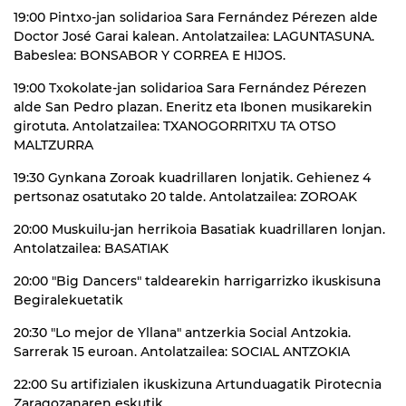
19:00 Pintxo-jan solidarioa Sara Fernández Pérezen alde
Doctor José Garai kalean. Antolatzailea: LAGUNTASUNA.
Babeslea: BONSABOR Y CORREA E HIJOS.
19:00 Txokolate-jan solidarioa Sara Fernández Pérezen
alde San Pedro plazan. Eneritz eta Ibonen musikarekin
girotuta. Antolatzailea: TXANOGORRITXU TA OTSO
MALTZURRA
19:30 Gynkana Zoroak kuadrillaren lonjatik. Gehienez 4
pertsonaz osatutako 20 talde. Antolatzailea: ZOROAK
20:00 Muskuilu-jan herrikoia Basatiak kuadrillaren lonjan.
Antolatzailea: BASATIAK
20:00 "Big Dancers" taldearekin harrigarrizko ikuskisuna
Begiralekuetatik
20:30 "Lo mejor de Yllana" antzerkia Social Antzokia.
Sarrerak 15 euroan. Antolatzailea: SOCIAL ANTZOKIA
22:00 Su artifizialen ikuskizuna Artunduagatik Pirotecnia
Zaragozanaren eskutik