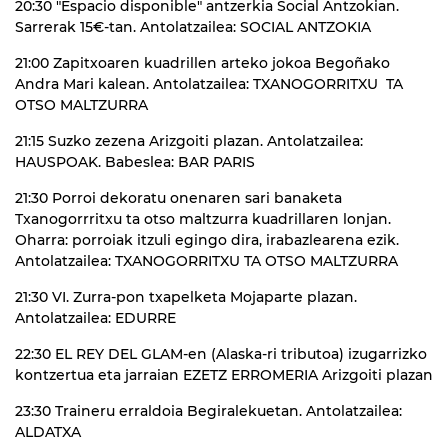
20:30 "Espacio disponible" antzerkia Social Antzokian.
Sarrerak 15€-tan. Antolatzailea: SOCIAL ANTZOKIA
21:00 Zapitxoaren kuadrillen arteko jokoa Begoñako
Andra Mari kalean. Antolatzailea: TXANOGORRITXU TA
OTSO MALTZURRA
21:15 Suzko zezena Arizgoiti plazan. Antolatzailea:
HAUSPOAK. Babeslea: BAR PARIS
21:30 Porroi dekoratu onenaren sari banaketa
Txanogorrritxu ta otso maltzurra kuadrillaren lonjan.
Oharra: porroiak itzuli egingo dira, irabazlearena ezik.
Antolatzailea: TXANOGORRITXU TA OTSO MALTZURRA
21:30 VI. Zurra-pon txapelketa Mojaparte plazan.
Antolatzailea: EDURRE
22:30 EL REY DEL GLAM-en (Alaska-ri tributoa) izugarrizko
kontzertua eta jarraian EZETZ ERROMERIA Arizgoiti plazan
23:30 Traineru erraldoia Begiralekuetan. Antolatzailea:
ALDATXA