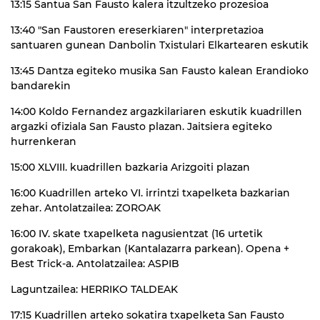
13:15 Santua San Fausto kalera itzultzeko prozesioa
13:40 "San Faustoren ereserkiaren" interpretazioa
santuaren gunean Danbolin Txistulari Elkartearen eskutik
13:45 Dantza egiteko musika San Fausto kalean Erandioko
bandarekin
14:00 Koldo Fernandez argazkilariaren eskutik kuadrillen
argazki ofiziala San Fausto plazan. Jaitsiera egiteko
hurrenkeran
15:00 XLVIII. kuadrillen bazkaria Arizgoiti plazan
16:00 Kuadrillen arteko VI. irrintzi txapelketa bazkarian
zehar. Antolatzailea: ZOROAK
16:00 IV. skate txapelketa nagusientzat (16 urtetik
gorakoak), Embarkan (Kantalazarra parkean). Opena +
Best Trick-a. Antolatzailea: ASPIB
Laguntzailea: HERRIKO TALDEAK
17:15 Kuadrillen arteko sokatira txapelketa San Fausto