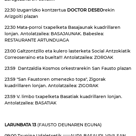
22:30 Izugarrizko kontzertua
DOCTOR DESEO
rekin
Arizgoiti plazan
22:30 Mata-porroi txapelketa Basajaunak kuadrillaren
lonjan. Antolatzailea: BASAJAUNAK. Babeslea:
RESTAURANTE ARTUNDUAGA
23:00 Galtzontzillo eta kulero lasterketa Social Antzokiatik
Correoseraino eta buelta!!! Antolatzailea: ZOROAK
23:59 Dantzaldia Kosmos orkestrarekin San Fausto plazan
23:59 "San Faustoren omenezko topa", Zigorak
kuadrillaren lonjan. Antolatzailea: ZIGORAK
23:59 V. limbo txapelketa Basatiak kuadrillaren lonjan.
Antolatzailea: BASATIAK
LARUNBATA 13
(FAUSTO DEUNAREN EGUNA)
09:00 Txupina Udaletxetik ¡¡¡¡¡¡AUPA BASAURI, VIVA SAN