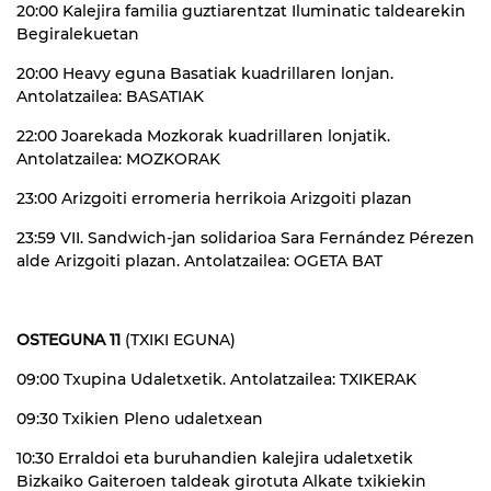
20:00 Kalejira familia guztiarentzat Iluminatic taldearekin
Begiralekuetan
20:00 Heavy eguna Basatiak kuadrillaren lonjan.
Antolatzailea: BASATIAK
22:00 Joarekada Mozkorak kuadrillaren lonjatik.
Antolatzailea: MOZKORAK
23:00 Arizgoiti erromeria herrikoia Arizgoiti plazan
23:59 VII. Sandwich-jan solidarioa Sara Fernández Pérezen
alde Arizgoiti plazan. Antolatzailea: OGETA BAT
OSTEGUNA 11
(TXIKI EGUNA)
09:00 Txupina Udaletxetik. Antolatzailea: TXIKERAK
09:30 Txikien Pleno udaletxean
10:30 Erraldoi eta buruhandien kalejira udaletxetik
Bizkaiko Gaiteroen taldeak girotuta Alkate txikiekin