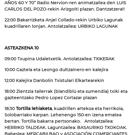
AÑOS 60 Y 70” Radio Nervion-ren animatzailea den LUIS
CARLOS DEL POZO-rekin Arizgoiti plazan. Dantzatzera!!
22:00 Bakarrizketa Anjel Collado-rekin Urbiko Lagunak
kuadrillaren lonjan. Antolatzailea: URBIKO LAGUNAK
ASTEAZKENA 10
09:00 Txupina Udaletxetik. Antolatzailea: TXIKERAK
10:00 Gaztela eta Leongo dultzainero-en kalejira
12:00 Kalejira Danbolin Txistulari Elkartearekin
18:00 Zientzia tailerrak (blandiblú eta sumendia) txiki eta
gazteentzako Pedro Lopez Cortazar plazan
18:30
Tortilla lehiaketa
, kuadrillen artekoa eta herrikoia,
Solobarriako karpan. Lehenengo 150-en izena ematea
bertan. Tortilla bakarra pertsonako. Antolatzailea:
HERRIKO TALDEAK. Laguntzailea: BASAURIKO TXOKOAK.
Babeslea: MERCABILBAO y ASOCIACIÓN COMERCIANTES