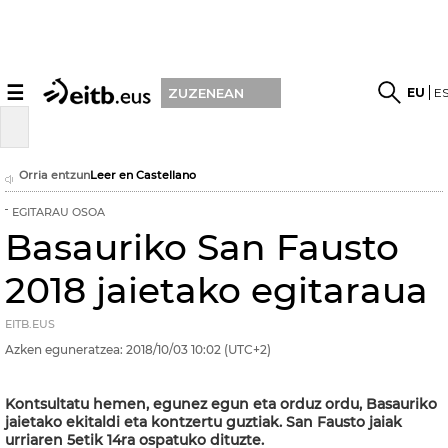
☰
EU
E
ZUZENEAN
Orria entzun
Leer en Castellano
EGITARAU OSOA
Basauriko San Fausto
2018 jaietako egitaraua
EITB.EUS
Azken eguneratzea:
2018/10/03
10:02
(UTC+2)
Kontsultatu hemen, egunez egun eta orduz ordu, Basauriko
jaietako ekitaldi eta kontzertu guztiak. San Fausto jaiak
urriaren 5etik 14ra ospatuko dituzte.