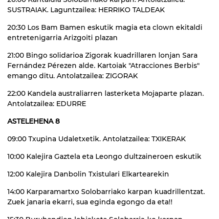
SUSTRAIAK. Laguntzailea: HERRIKO TALDEAK
20:30 Los Bam Bamen eskutik magia eta clown ekitaldi
entretenigarria Arizgoiti plazan
21:00 Bingo solidarioa Zigorak kuadrillaren lonjan Sara
Fernández Pérezen alde. Kartoiak "Atracciones Berbis"
emango ditu. Antolatzailea: ZIGORAK
22:00 Kandela australiarren lasterketa Mojaparte plazan.
Antolatzailea: EDURRE
ASTELEHENA 8
09:00 Txupina Udaletxetik. Antolatzailea: TXIKERAK
10:00 Kalejira Gaztela eta Leongo dultzaineroen eskutik
12:00 Kalejira Danbolin Txistulari Elkartearekin
14:00 Karparamartxo Solobarriako karpan kuadrillentzat.
Zuek janaria ekarri, sua eginda egongo da eta!!