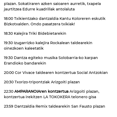
plazan. Sokatiraren azken saioaren aurretik, txapela
jaurtitzea Edurre kuadrillak antolaluta
18:00 Txikientzako dantzaldia Kantu Koloreren eskutik
Bizkotxalden. Ondo pasatzera txikiak!
18:30 Kalejira Triki Bidebietarekin
19:30 Izugarrizko kalejira Rockalean taldearekin
oinezkoen kaleetatik
19:30 Dantza egiteko musika Solobarria-ko karpan
Erandioko bandarekin
20:00 Cor Vivace taldearen kontzertua Social Antzokian
20:30 Txorizo-tripontziak Arizgoiti plazan
22:30
AMPARANOIAren kontzertua
Arizgoiti plazan,
kontzertua irekitzen LA TOKOKERA telonero gisa
23:59 Dantzaldia Remix taldearekin San Fausto plazan