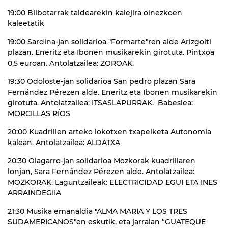
19:00 Bilbotarrak taldearekin kalejira oinezkoen
kaleetatik
19:00 Sardina-jan solidarioa "Formarte"ren alde Arizgoiti
plazan. Eneritz eta Ibonen musikarekin girotuta. Pintxoa
0,5 euroan. Antolatzailea: ZOROAK.
19:30 Odoloste-jan solidarioa San pedro plazan Sara
Fernández Pérezen alde. Eneritz eta Ibonen musikarekin
girotuta. Antolatzailea: ITSASLAPURRAK. Babeslea:
MORCILLAS RÍOS
20:00 Kuadrillen arteko lokotxen txapelketa Autonomia
kalean. Antolatzailea: ALDATXA
20:30 Olagarro-jan solidarioa Mozkorak kuadrillaren
lonjan, Sara Fernández Pérezen alde. Antolatzailea:
MOZKORAK. Laguntzaileak: ELECTRICIDAD EGUI ETA INES
ARRAINDEGIIA
21:30 Musika emanaldia "ALMA MARIA Y LOS TRES
SUDAMERICANOS"en eskutik, eta jarraian “GUATEQUE