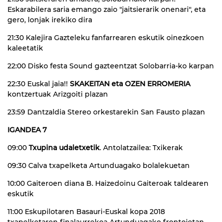
Eskarabilera saria emango zaio "jaitsierarik onenari", eta
gero, lonjak irekiko dira
21:30 Kalejira Gazteleku fanfarrearen eskutik oinezkoen
kaleetatik
22:00 Disko festa Sound gazteentzat Solobarria-ko karpan
22:30 Euskal jaia!!
SKAKEITAN eta OZEN ERROMERIA
kontzertuak Arizgoiti plazan
23:59 Dantzaldia Stereo orkestarekin San Fausto plazan
IGANDEA 7
09:00
Txupina udaletxetik
. Antolatzailea: Txikerak
09:30 Calva txapelketa Artunduagako bolalekuetan
10:00 Gaiteroen diana B. Haizedoinu Gaiteroak taldearen
eskutik
11:00 Eskupilotaren Basauri-Euskal kopa 2018
txapelketaren finalaurrekoa Artunduagako frontoietan.