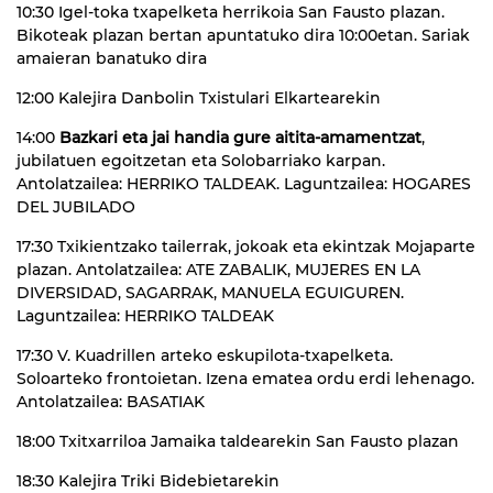
10:30 Igel-toka txapelketa herrikoia San Fausto plazan.
Bikoteak plazan bertan apuntatuko dira 10:00etan. Sariak
amaieran banatuko dira
12:00 Kalejira Danbolin Txistulari Elkartearekin
14:00
Bazkari eta jai handia gure aitita-amamentzat
,
jubilatuen egoitzetan eta Solobarriako karpan.
Antolatzailea: HERRIKO TALDEAK. Laguntzailea: HOGARES
DEL JUBILADO
17:30 Txikientzako tailerrak, jokoak eta ekintzak Mojaparte
plazan. Antolatzailea: ATE ZABALIK, MUJERES EN LA
DIVERSIDAD, SAGARRAK, MANUELA EGUIGUREN.
Laguntzailea: HERRIKO TALDEAK
17:30 V. Kuadrillen arteko eskupilota-txapelketa.
Soloarteko frontoietan. Izena ematea ordu erdi lehenago.
Antolatzailea: BASATIAK
18:00 Txitxarriloa Jamaika taldearekin San Fausto plazan
18:30 Kalejira Triki Bidebietarekin