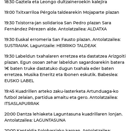
18:30 Gaztela eta Leongo dultzaineroekin kalejira
19:00 Txitxarriloa Pérgola taldearekin Mojaparte plazan
19:30 Txistorra-jan solidarioa San Pedro plazan Sara
Fernández Pérezen alde. Antolatzailea: ALDATXA
19:30 Euskal erromeria San Fausto plazan. Antolatzailea:
SUSTRAIAK. Laguntzaile: HERRIKO TALDEAK
19:30 Labeldun txahalaren erretzea eta dastatzea Arizgoiti
plazan. Egun osoan zehar labeldun sagardoarekin batera
1€ baten truke dastatuko dugun txahala eder baten
erretzea. Musika Eneritz eta Ibonen eskutik. Babeslea:
EUSKO LABEL
19:45 Kuadrillen arteko zaku-lasterketa Artunduaga-ko
futbol zelaian, partidua amaitu eta gero. Antolatzailea:
ITSASLAPURRAK
20:00 Dantza lehiaketa Laguntasuna kuadrillaren lonjan.
Antolatzailea: LAGUNTASUNA
20:00 Kantaldia Solobarriako karpan. Antolatzailea: