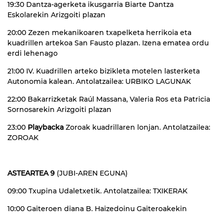
19:30 Dantza-agerketa ikusgarria Biarte Dantza
Eskolarekin Arizgoiti plazan
20:00 Zezen mekanikoaren txapelketa herrikoia eta
kuadrillen artekoa San Fausto plazan. Izena ematea ordu
erdi lehenago
21:00 IV. Kuadrillen arteko bizikleta motelen lasterketa
Autonomia kalean. Antolatzailea: URBIKO LAGUNAK
22:00 Bakarrizketak Raúl Massana, Valeria Ros eta Patricia
Sornosarekin Arizgoiti plazan
23:00
Playbacka
Zoroak kuadrillaren lonjan. Antolatzailea:
ZOROAK
ASTEARTEA 9
(JUBI-AREN EGUNA)
09:00 Txupina Udaletxetik. Antolatzailea: TXIKERAK
10:00 Gaiteroen diana B. Haizedoinu Gaiteroakekin