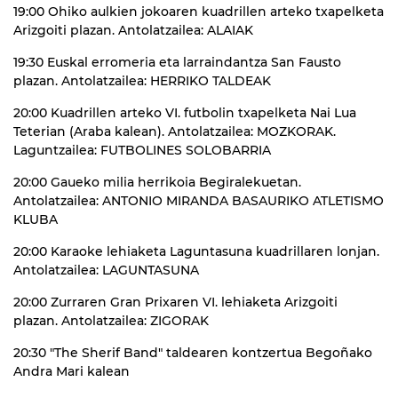
19:00 Ohiko aulkien jokoaren kuadrillen arteko txapelketa
Arizgoiti plazan. Antolatzailea: ALAIAK
19:30 Euskal erromeria eta larraindantza San Fausto
plazan. Antolatzailea: HERRIKO TALDEAK
20:00 Kuadrillen arteko VI. futbolin txapelketa Nai Lua
Teterian (Araba kalean). Antolatzailea: MOZKORAK.
Laguntzailea: FUTBOLINES SOLOBARRIA
20:00 Gaueko milia herrikoia Begiralekuetan.
Antolatzailea: ANTONIO MIRANDA BASAURIKO ATLETISMO
KLUBA
20:00 Karaoke lehiaketa Laguntasuna kuadrillaren lonjan.
Antolatzailea: LAGUNTASUNA
20:00 Zurraren Gran Prixaren VI. lehiaketa Arizgoiti
plazan. Antolatzailea: ZIGORAK
20:30 "The Sherif Band" taldearen kontzertua Begoñako
Andra Mari kalean