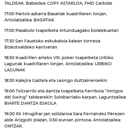
TALDEAK. Babeslea: COPY ASTARLOA, FMD Carbide
17:00 Partxis azkarra Basatiak kuadrillaren lonjan.
Antolatzailea: BASATIAK
17:00 Pasabolo txapelketa Artunduagako bolalekuetan
17:30 San Faustoko eskubaloia kalean torneoa
Bizkotxaldeko kantxetan
18:30 Kuadrillen arteko VIII. poker txapelketa Urbiko
Lagunak kuadrillaren lonjan. Antolatzailea: URBIKO
LAGUNAK
18:30 Kalejira Gaztela eta Leongo dultzaineroekin
19:00 Txitxarrilo eta dantza txapelketa herrikoia “Amigos
del Swing” taldearekin Solobarriako karpan. Laguntzailea:
BIARTE DANTZA ESKOLA
19:00 XII. Hirugihar-jan solidarioa Sara Fernández Pérezen
alde Arizgoiti plazan. 0.50 euroan pintxoa. Antolatzailea:
ONTZAK.