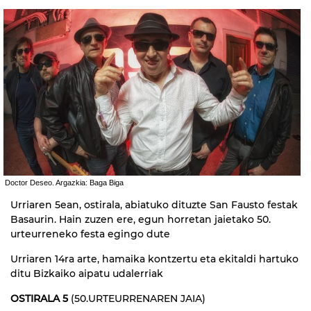
Doctor Deseo. Argazkia: Baga Biga
Urriaren 5ean, ostirala, abiatuko dituzte San Fausto festak
Basaurin. Hain zuzen ere, egun horretan jaietako 50.
urteurreneko festa egingo dute
Urriaren 14ra arte, hamaika kontzertu eta ekitaldi hartuko
ditu Bizkaiko aipatu udalerriak
OSTIRALA 5
(50.URTEURRENAREN JAIA)