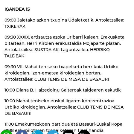
IGANDEA 15
09:00 Jaietako azken txupina Udaletxetik. Antolatzailea:
TXIKERAK
09:30 XXXIX. artisautza azoka Uribarri kalean. Erakusketa
bitartean, Herri Kirolen erakustaldia Mojaparte plazan.
Antolatzailea: SUSTRAIAK. Laguntzailea: HERRIKO
TALDEAK
09:30 VII. Mahai-teniseko txapelketa herrikoia Urbiko
kiroldegian. Izen-ematea kiroldegian bertan.
Antolatzailea: CLUB TENIS DE MESA DE BASAURI
10:00 Diana B. Haizedoinu Gaiteroak taldearen eskutik
10:00 Mahai-teniseko euskal ligaren kontzentrazioa
Urbiko kiroldegian. Antolatzailea: CLUB TENIS DE MESA
DE BASAURI
11:00 Emakumezkoen partidua eta Basauri-Euskal Kopa
2018 eskupilotaren txapelketaren final handia