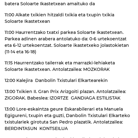
batera Soloarte Ikastetxean amaituko da
11:00 Alkate txikien hitzaldi txikia eta txupin txikia
Soloarte Ikastetxean
11:00 Haurrentzako txatxi parkea Soloarte Ikastetxean.
Parkea adinen arabera antolatuko da: 0-6 urtekoentzat
eta 6-12 urtekoentzat. Soloarte ikastetxeko jolastokietan
(11-14 eta 16-18)
11:15 Haurrentzako tailerrak eta marrazki-lehiaketa
Soloarte Ikastetxean. Antolatzailea: MOZKORAK
12:00 Kalejira Danbolin Txistulari Elkartearekin
13:00 Txikien II. Gran Prix Arizgoiti plazan. Antolatzailea:
ZIGORAK. Babeslea: IZORTZE GANDIAGA ESTILISTAK
13:00 Lore-eskaintza geure Eskarabilerari eta Manuela
Egigureni, txupin eta guzti, Danbolin Txistulari Elkarteko
txistulariek girotuta San Pedro plazatik. Antolatzailea:
BERDINTASUN KONTSEILUA