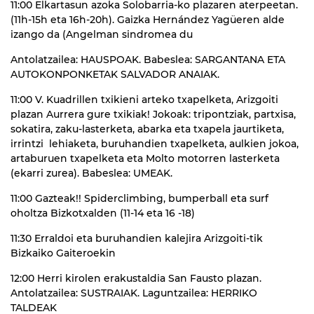
11:00 Elkartasun azoka Solobarria-ko plazaren aterpeetan.
(11h-15h eta 16h-20h). Gaizka Hernández Yagüeren alde
izango da (Angelman sindromea du
Antolatzailea: HAUSPOAK. Babeslea: SARGANTANA ETA
AUTOKONPONKETAK SALVADOR ANAIAK.
11:00 V. Kuadrillen txikieni arteko txapelketa, Arizgoiti
plazan Aurrera gure txikiak! Jokoak: tripontziak, partxisa,
sokatira, zaku-lasterketa, abarka eta txapela jaurtiketa,
irrintzi lehiaketa, buruhandien txapelketa, aulkien jokoa,
artaburuen txapelketa eta Molto motorren lasterketa
(ekarri zurea). Babeslea: UMEAK.
11:00 Gazteak!! Spiderclimbing, bumperball eta surf
oholtza Bizkotxalden (11-14 eta 16 -18)
11:30 Erraldoi eta buruhandien kalejira Arizgoiti-tik
Bizkaiko Gaiteroekin
12:00 Herri kirolen erakustaldia San Fausto plazan.
Antolatzailea: SUSTRAIAK. Laguntzailea: HERRIKO
TALDEAK