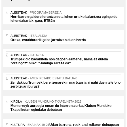
ALBISTEAK
PROGRAMA BEREZIA
Herritarren galderei erantzun eta lehen urteko balantzea egingo du
lehendakariak, gaur, ETB2n
ALBISTEAK
ITZALALDIA
Orexa, estaldurarik gabe jarraitzen duen herria
ALBISTEAK
GATAZKA
Trumpek dio badakitela non dagoen Jamenei, baina ez dutela
"oraingoz" hilko: "Jomuga erraza da"
ALBISTEAK
AMERIKETAKO ESTATU BATUAK
Zer dakigu Trumpek bere izenarekin martxan jarri nahi duen telefono
zerbitzuari buruz?
KIROLA
KLUBEN MUNDUKO TXAPELKETA 2025
Monterreyk aurpegia eman du Interren aurka, Kluben Munduko
Txapelketan egindako debutean
Udan barrena, rock-and-rollaren doinupean
KULTURA
EKAINAK 19-21