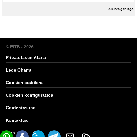
Albiste gehiago
© EITB - 2026
Pribatutasun Ataria
Lege Oharra
Cookien erabilera
Cookien konfigurazioa
Gardentasuna
Kontaktua
Web mapa