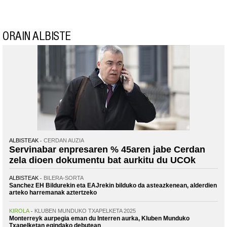
ORAIN ALBISTE
ALBISTEAK
CERDAN AUZIA
Servinabar enpresaren % 45aren jabe Cerdan
zela dioen dokumentu bat aurkitu du UCOk
ALBISTEAK
BILERA-SORTA
Sanchez EH Bildurekin eta EAJrekin bilduko da asteazkenean, alderdien
arteko harremanak aztertzeko
KIROLA
KLUBEN MUNDUKO TXAPELKETA 2025
Monterreyk aurpegia eman du Interren aurka, Kluben Munduko
Txapelketan egindako debutean