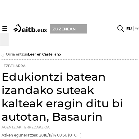
☰
EU
E
ZUZENEAN
Orria entzun
Leer en Castellano
EZBEHARRA
Edukiontzi batean
izandako suteak
kalteak eragin ditu bi
autotan, Basaurin
AGENTZIAK | ERREDAKZIOA
Azken eguneratzea:
2018/11/14
09:36
(UTC+1)