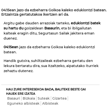
04:15ean jazo da ezbeharra Goikoa kaleko edukiontzi batean.
Ertzaintza gertatutakoa ikertzen ari da.
Argitu gabe dauden arrazoiak tarteko,
edukiontzi batek
su hartu du
goizaldean
Basaurin
, eta bi ibilgailutan
kalteak eragin ditu, Segurtasun Sailak jakitera eman
duenez.
04:15ean
jazo da ezbeharra Goikoa kaleko edukiontzi
batean.
Handik gutxira, suhiltzaileak ezbeharra gertatu den
lekura bertaratu dira, sua itzaltzeko, aipatutako iturriek
zehaztu dutenez.
HAU ZURE INTERESEKOA BADA, BALITEKE BESTE GAI
HAUEK ERE IZATEA
Basauri
Bizkaia
Suteak
Gizartea
Eguneko albisteak
Albisteak