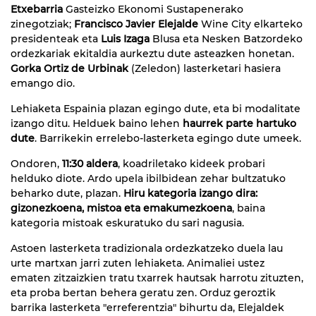
Etxebarria
Gasteizko Ekonomi Sustapenerako
zinegotziak;
Francisco Javier Elejalde
Wine City elkarteko
presidenteak eta
Luis Izaga
Blusa eta Nesken Batzordeko
ordezkariak ekitaldia aurkeztu dute asteazken honetan.
Gorka Ortiz de Urbinak
(Zeledon) lasterketari hasiera
emango dio.
Lehiaketa Espainia plazan egingo dute, eta bi modalitate
izango ditu. Helduek baino lehen
haurrek parte hartuko
dute
. Barrikekin errelebo-lasterketa egingo dute umeek.
Ondoren,
11:30 aldera
, koadriletako kideek probari
helduko diote. Ardo upela ibilbidean zehar bultzatuko
beharko dute, plazan.
Hiru kategoria izango dira:
gizonezkoena, mistoa eta emakumezkoena
, baina
kategoria mistoak eskuratuko du sari nagusia.
Astoen lasterketa tradizionala ordezkatzeko duela lau
urte martxan jarri zuten lehiaketa. Animaliei ustez
ematen zitzaizkien tratu txarrek hautsak harrotu zituzten,
eta proba bertan behera geratu zen. Orduz geroztik
barrika lasterketa "erreferentzia" bihurtu da, Elejaldek