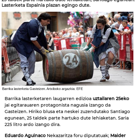
Lasterketa Espainia plazan egingo dute.
Barrika lasterketa Gasteizen. Artxiboko argazkia: EFE
Barrika lasterketaren laugarren edizioa
uztailaren 25eko
jai egitarauaren protagonista nagusia izango da
Gasteizen. Hiriko blusa eta neskei zuzendutako Santiago
egunean, 25 taldek parte hartuko dute lehiaketan. Saria
225 litro ardo izango dira.
Eduardo Aguinaco
Nekazaritza foru diputatuak;
Maider