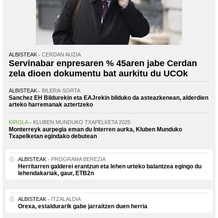
ALBISTEAK
CERDAN AUZIA
Servinabar enpresaren % 45aren jabe Cerdan
zela dioen dokumentu bat aurkitu du UCOk
ALBISTEAK
BILERA-SORTA
Sanchez EH Bildurekin eta EAJrekin bilduko da asteazkenean, alderdien
arteko harremanak aztertzeko
KIROLA
KLUBEN MUNDUKO TXAPELKETA 2025
Monterreyk aurpegia eman du Interren aurka, Kluben Munduko
Txapelketan egindako debutean
ALBISTEAK
PROGRAMA BEREZIA
Herritarren galderei erantzun eta lehen urteko balantzea egingo du
lehendakariak, gaur, ETB2n
ALBISTEAK
ITZALALDIA
Orexa, estaldurarik gabe jarraitzen duen herria