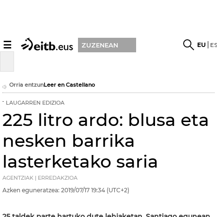
☰
EU
E
ZUZENEAN
Orria entzun
Leer en Castellano
LAUGARREN EDIZIOA
225 litro ardo: blusa eta
nesken barrika
lasterketako saria
AGENTZIAK | ERREDAKZIOA
Azken eguneratzea:
2019/07/17
19:34
(UTC+2)
25 taldek parte hartuko dute lehiaketan, Santiago egunean.