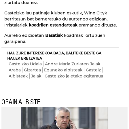
ziurtatu duenez.
Gasteizko lau patinaje kluben eskutik, Wine Cityk
berritasun bat barneratuko du aurtengo edizioan.
Irristalariek
koadrilen estandarteak
eramango dituzte.
Aurreko edizioetan
Basatiak
koadrilak lortu zuen
garaipena.
HAU ZURE INTERESEKOA BADA, BALITEKE BESTE GAI
HAUEK ERE IZATEA
Gasteizko Udala
Andre Maria Zuriaren Jaiak
Araba
Gizartea
Eguneko albisteak
Gasteiz
Albisteak
Jaiak
Gasteizko jaietako egitaraua
ORAIN ALBISTE