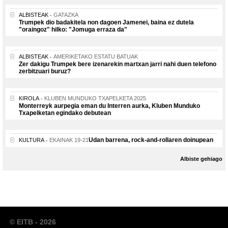
ALBISTEAK
GATAZKA
Trumpek dio badakitela non dagoen Jamenei, baina ez dutela
"oraingoz" hilko: "Jomuga erraza da"
ALBISTEAK
AMERIKETAKO ESTATU BATUAK
Zer dakigu Trumpek bere izenarekin martxan jarri nahi duen telefono
zerbitzuari buruz?
KIROLA
KLUBEN MUNDUKO TXAPELKETA 2025
Monterreyk aurpegia eman du Interren aurka, Kluben Munduko
Txapelketan egindako debutean
Udan barrena, rock-and-rollaren doinupean
KULTURA
EKAINAK 19-21
Albiste gehiago
© EITB - 2026