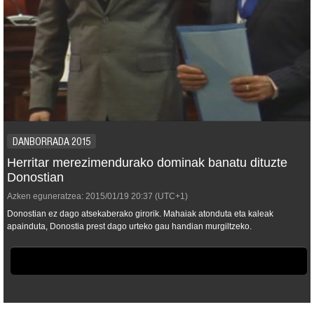
DANBORRADA 2015
Herritar merezimendurako dominak banatu dituzte
Donostian
Azken eguneratzea:
2015/01/19
20:37
(UTC+1)
Donostian ez dago atsekaberako girorik. Mahaiak atonduta eta kaleak
apainduta, Donostia prest dago urteko gau handian murgiltzeko.