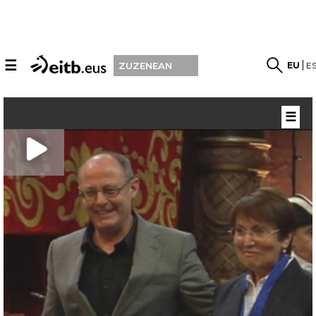
☰
EU
E
ZUZENEAN
☰