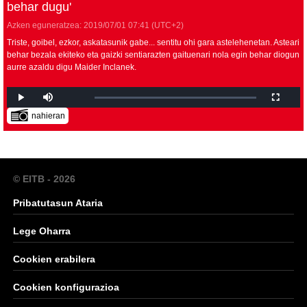
behar dugu'
Azken eguneratzea:
2019/07/01
07:41
(UTC+2)
Triste, goibel, ezkor, askatasunik gabe... sentitu ohi gara astelehenetan. Asteari
behar bezala ekiteko eta gaizki sentiarazten gaituenari nola egin behar diogun
aurre azaldu digu Maider Inclanek.
nahieran
© EITB - 2026
Pribatutasun Ataria
Lege Oharra
Cookien erabilera
Cookien konfigurazioa