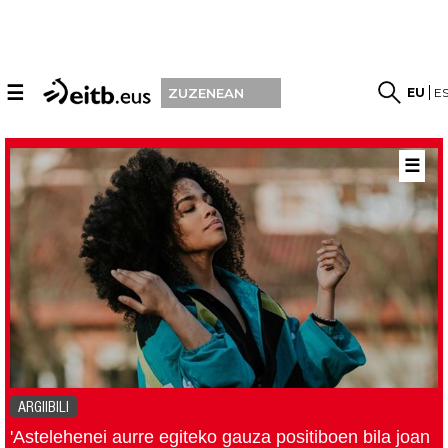
☰
EU
E
ZUZENEAN
☰
ARGIIBILI
'Astelehenei aurre egiteko gauza positiboen bila joan