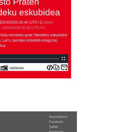
sto Praten
eku eskubidea
2024/03/26
20:40
(UTC+1)
Azken
:
2024/03/26
20:40
(UTC+1)
onista mendeku-gose 'Mendeku eskubidea'
. Larru (aurreko nobelatik ezaguna),
tua.
nahieran
Newsletterra
Facebook
Twitter
Instagram