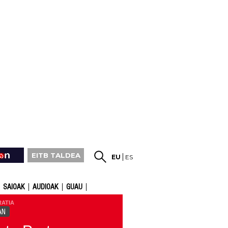
EITB TALDEA
EU
ES
SAIOAK
AUDIOAK
GUAU
RATIA
AN