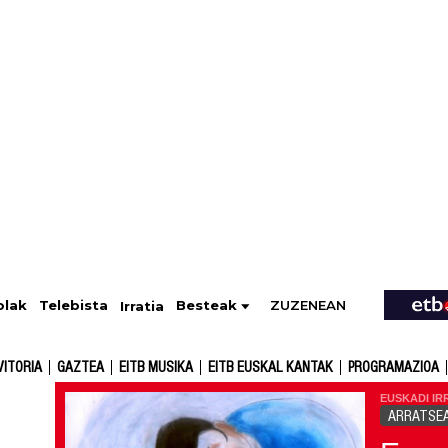
ZUZENEAN
Telebista
Besteak
olak
Irratia
VITORIA
GAZTEA
EITB MUSIKA
EITB EUSKAL KANTAK
PROGRAMAZIOA
EUSKADI IR
ARRATSE