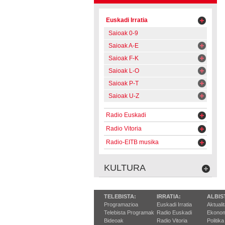
Euskadi Irratia
Saioak 0-9
Saioak A-E
Saioak F-K
Saioak L-O
Saioak P-T
Saioak U-Z
Radio Euskadi
Radio Vitoria
Radio-EITB musika
KULTURA
TELEBISTA:
IRRATIA:
ALBIS
Programazioa
Euskadi Irratia
Aktuali
Telebista Programak
Radio Euskadi
Ekonom
Bideoak
Radio Vitoria
Politika