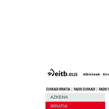
Albisteak
Kir
EUSKADI IRRATIA
RADIO EUSKADI
RADIO 
AZKENA
IRRATIA