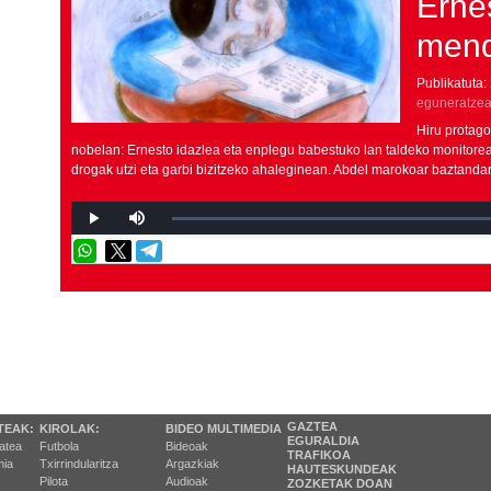
Erne
mend
Publikatuta:
eguneratzea
Hiru protag
nobelan: Ernesto idazlea eta enplegu babestuko lan taldeko monitorea
drogak utzi eta garbi bizitzeko ahaleginean. Abdel marokoar baztandar
GAZTEA
TEAK:
KIROLAK:
BIDEO MULTIMEDIA
EGURALDIA
tatea
Futbola
Bideoak
TRAFIKOA
ia
Txirrindularitza
Argazkiak
HAUTESKUNDEAK
Pilota
Audioak
ZOZKETAK DOAN