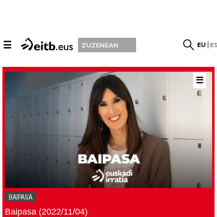
☰
EU
E
ZUZENEAN
☰
BAIPASA
Baipasa (2022/11/04)