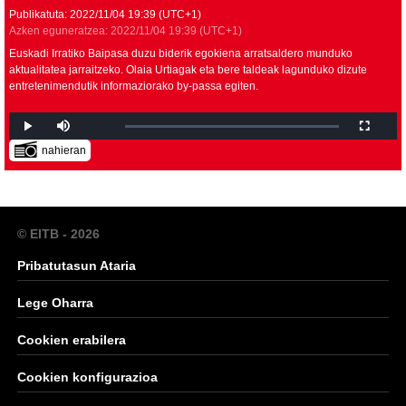
Publikatuta:
2022/11/04
19:39
(UTC+1)
Azken eguneratzea:
2022/11/04
19:39
(UTC+1)
Euskadi Irratiko Baipasa duzu biderik egokiena arratsaldero munduko
aktualitatea jarraitzeko. Olaia Urtiagak eta bere taldeak lagunduko dizute
entretenimendutik informaziorako by-passa egiten.
nahieran
© EITB - 2026
Pribatutasun Ataria
Lege Oharra
Cookien erabilera
Cookien konfigurazioa