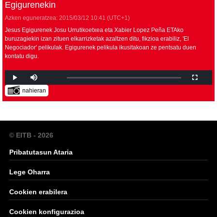
Egigurenekin
Azken eguneratzea:
2015/03/12
10:41
(UTC+1)
Jesus Egigurenek Josu Urrutikoetxea eta Xabier Lopez Peña ETAko
buruzagiekin izan zituen elkarrizketak azaltzen ditu, fikzioa erabiliz, '
El
Negociador
' pelikulak. Egigurenek pelikula ikusitakoan ze pentsatu duen
kontatu digu.
nahieran
© EITB - 2026
Pribatutasun Ataria
Lege Oharra
Cookien erabilera
Cookien konfigurazioa