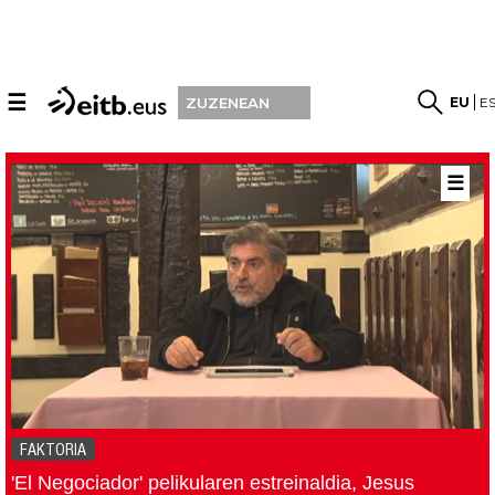
☰
EU
E
ZUZENEAN
☰
FAKTORIA
'El Negociador' pelikularen estreinaldia, Jesus