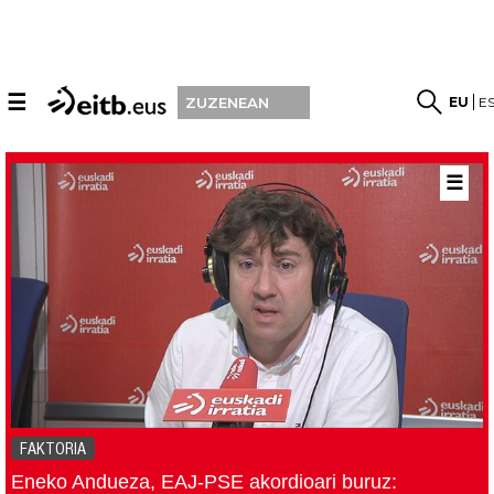
☰
EU
E
ZUZENEAN
☰
FAKTORIA
Eneko Andueza, EAJ-PSE akordioari buruz: