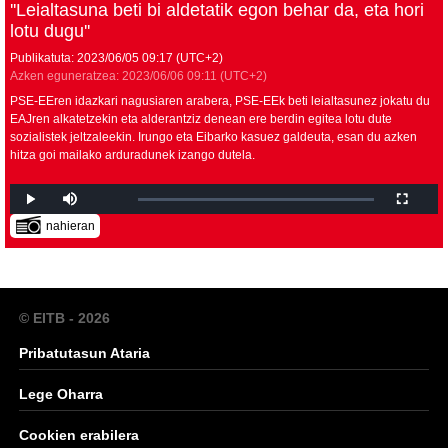
''Leialtasuna beti bi aldetatik egon behar da, eta hori
lotu dugu''
Publikatuta:
2023/06/05
09:17
(UTC+2)
Azken eguneratzea:
2023/06/06
09:11
(UTC+2)
PSE-EEren idazkari nagusiaren arabera, PSE-EEk beti leialtasunez jokatu du
EAJren alkatetzekin eta alderantziz denean ere berdin egitea lotu dute
sozialistek jeltzaleekin. Irungo eta Eibarko kasuez galdeuta, esan du azken
hitza goi mailako arduradunek izango dutela.
nahieran
© EITB - 2026
Pribatutasun Ataria
Lege Oharra
Cookien erabilera